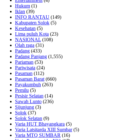
Entertainment
(4)
Hukum
(1)
Iklan
(39)
INFO RANTAU
(149)
Kabupaten Solok
(5)
Kesehatan
(5)
Lima puluh Kota
(23)
NASIONAL
(108)
Olah raga
(31)
Padang
(433)
Padang Panjang
(1,555)
Pariaman
(53)
Pariwisata
(24)
Pasaman
(112)
Pasaman Barat
(660)
Payakumbuh
(263)
Pemilu
(5)
Pesisir Selatan
(14)
Sawah Lunto
(236)
Sijunjung
(3)
Solok
(37)
Solok Selatan
(9)
Varia HUT Bhayangkara
(5)
Varia Latsitarda XIII Sumbar
(5)
Varia MTQ SUMBAR
(16)