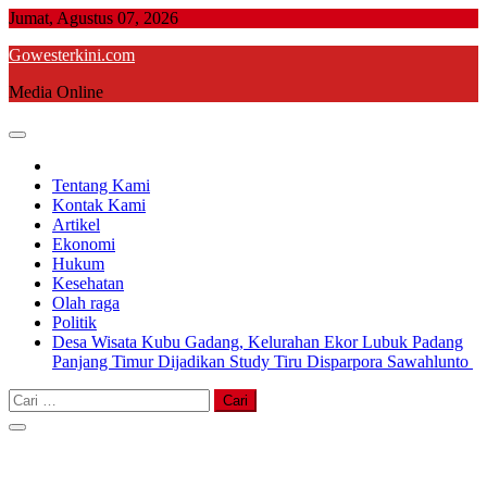
Skip
Jumat, Agustus 07, 2026
to
Gowesterkini.com
content
Media Online
Tentang Kami
Kontak Kami
Artikel
Ekonomi
Hukum
Kesehatan
Olah raga
Politik
Desa Wisata Kubu Gadang, Kelurahan Ekor Lubuk Padang
Panjang Timur Dijadikan Study Tiru Disparpora Sawahlunto
Cari
untuk: