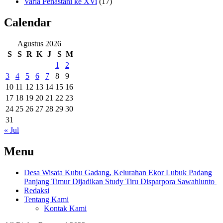
Varia Penastani ke XVi
(17)
Calendar
Agustus 2026
S
S
R
K
J
S
M
1
2
3
4
5
6
7
8
9
10
11
12
13
14
15
16
17
18
19
20
21
22
23
24
25
26
27
28
29
30
31
« Jul
Menu
Desa Wisata Kubu Gadang, Kelurahan Ekor Lubuk Padang
Panjang Timur Dijadikan Study Tiru Disparpora Sawahlunto
Redaksi
Tentang Kami
Kontak Kami