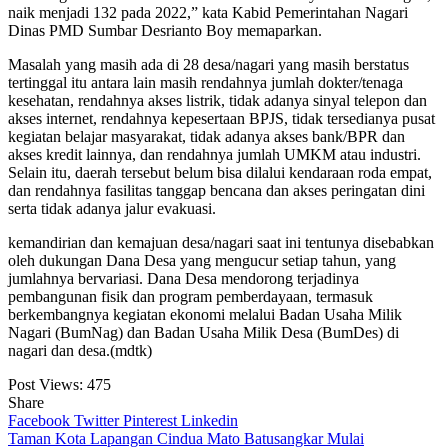
naik menjadi 132 pada 2022,” kata Kabid Pemerintahan Nagari
Dinas PMD Sumbar Desrianto Boy memaparkan.
Masalah yang masih ada di 28 desa/nagari yang masih berstatus
tertinggal itu antara lain masih rendahnya jumlah dokter/tenaga
kesehatan, rendahnya akses listrik, tidak adanya sinyal telepon dan
akses internet, rendahnya kepesertaan BPJS, tidak tersedianya pusat
kegiatan belajar masyarakat, tidak adanya akses bank/BPR dan
akses kredit lainnya, dan rendahnya jumlah UMKM atau industri.
Selain itu, daerah tersebut belum bisa dilalui kendaraan roda empat,
dan rendahnya fasilitas tanggap bencana dan akses peringatan dini
serta tidak adanya jalur evakuasi.
kemandirian dan kemajuan desa/nagari saat ini tentunya disebabkan
oleh dukungan Dana Desa yang mengucur setiap tahun, yang
jumlahnya bervariasi. Dana Desa mendorong terjadinya
pembangunan fisik dan program pemberdayaan, termasuk
berkembangnya kegiatan ekonomi melalui Badan Usaha Milik
Nagari (BumNag) dan Badan Usaha Milik Desa (BumDes) di
nagari dan desa.(mdtk)
Post Views:
475
Share
Facebook
Twitter
Pinterest
Linkedin
Navigasi
Taman Kota Lapangan Cindua Mato Batusangkar Mulai