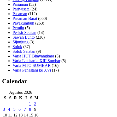
Pariaman
(53)
Pariwisata
(24)
Pasaman
(112)
Pasaman Barat
(660)
Payakumbuh
(263)
Pemilu
(5)
Pesisir Selatan
(14)
Sawah Lunto
(236)
Sijunjung
(3)
Solok
(37)
Solok Selatan
(9)
Varia HUT Bhayangkara
(5)
Varia Latsitarda XIII Sumbar
(5)
Varia MTQ SUMBAR
(16)
Varia Penastani ke XVi
(17)
Calendar
Agustus 2026
S
S
R
K
J
S
M
1
2
3
4
5
6
7
8
9
10
11
12
13
14
15
16