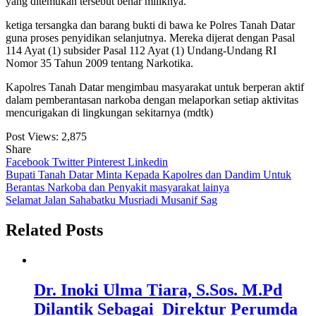
yang ditemukan tersebut benar miliknya.
ketiga tersangka dan barang bukti di bawa ke Polres Tanah Datar
guna proses penyidikan selanjutnya. Mereka dijerat dengan Pasal
114 Ayat (1) subsider Pasal 112 Ayat (1) Undang-Undang RI
Nomor 35 Tahun 2009 tentang Narkotika.
Kapolres Tanah Datar mengimbau masyarakat untuk berperan aktif
dalam pemberantasan narkoba dengan melaporkan setiap aktivitas
mencurigakan di lingkungan sekitarnya (mdtk)
Post Views:
2,875
Share
Facebook
Twitter
Pinterest
Linkedin
Navigasi
Bupati Tanah Datar Minta Kepada Kapolres dan Dandim Untuk
Berantas Narkoba dan Penyakit masyarakat lainya
pos
Selamat Jalan Sahabatku Musriadi Musanif Sag
Related Posts
Dr. Inoki Ulma Tiara, S.Sos. M.Pd
Dilantik Sebagai Direktur Perumda