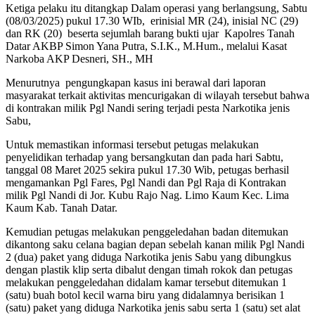
Ketiga pelaku itu ditangkap Dalam operasi yang berlangsung, Sabtu
(08/03/2025) pukul 17.30 WIb, erinisial MR (24), inisial NC (29)
dan RK (20) beserta sejumlah barang bukti ujar Kapolres Tanah
Datar AKBP Simon Yana Putra, S.I.K., M.Hum., melalui Kasat
Narkoba AKP Desneri, SH., MH
Menurutnya pengungkapan kasus ini berawal dari laporan
masyarakat terkait aktivitas mencurigakan di wilayah tersebut bahwa
di kontrakan milik Pgl Nandi sering terjadi pesta Narkotika jenis
Sabu,
Untuk memastikan informasi tersebut petugas melakukan
penyelidikan terhadap yang bersangkutan dan pada hari Sabtu,
tanggal 08 Maret 2025 sekira pukul 17.30 Wib, petugas berhasil
mengamankan Pgl Fares, Pgl Nandi dan Pgl Raja di Kontrakan
milik Pgl Nandi di Jor. Kubu Rajo Nag. Limo Kaum Kec. Lima
Kaum Kab. Tanah Datar.
Kemudian petugas melakukan penggeledahan badan ditemukan
dikantong saku celana bagian depan sebelah kanan milik Pgl Nandi
2 (dua) paket yang diduga Narkotika jenis Sabu yang dibungkus
dengan plastik klip serta dibalut dengan timah rokok dan petugas
melakukan penggeledahan didalam kamar tersebut ditemukan 1
(satu) buah botol kecil warna biru yang didalamnya berisikan 1
(satu) paket yang diduga Narkotika jenis sabu serta 1 (satu) set alat