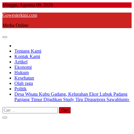
Skip
Minggu, Agustus 09, 2026
to
Gowesterkini.com
content
Media Online
Tentang Kami
Kontak Kami
Artikel
Ekonomi
Hukum
Kesehatan
Olah raga
Politik
Desa Wisata Kubu Gadang, Kelurahan Ekor Lubuk Padang
Panjang Timur Dijadikan Study Tiru Disparpora Sawahlunto
Cari
untuk: