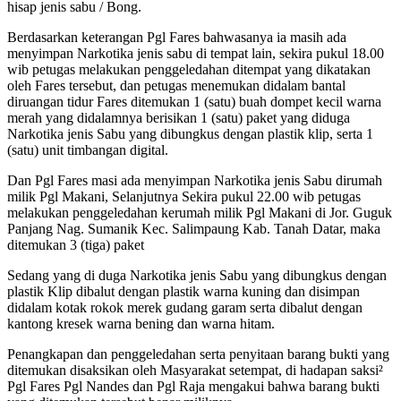
hisap jenis sabu / Bong.
Berdasarkan keterangan Pgl Fares bahwasanya ia masih ada
menyimpan Narkotika jenis sabu di tempat lain, sekira pukul 18.00
wib petugas melakukan penggeledahan ditempat yang dikatakan
oleh Fares tersebut, dan petugas menemukan didalam bantal
diruangan tidur Fares ditemukan 1 (satu) buah dompet kecil warna
merah yang didalamnya berisikan 1 (satu) paket yang diduga
Narkotika jenis Sabu yang dibungkus dengan plastik klip, serta 1
(satu) unit timbangan digital.
Dan Pgl Fares masi ada menyimpan Narkotika jenis Sabu dirumah
milik Pgl Makani, Selanjutnya Sekira pukul 22.00 wib petugas
melakukan penggeledahan kerumah milik Pgl Makani di Jor. Guguk
Panjang Nag. Sumanik Kec. Salimpaung Kab. Tanah Datar, maka
ditemukan 3 (tiga) paket
Sedang yang di duga Narkotika jenis Sabu yang dibungkus dengan
plastik Klip dibalut dengan plastik warna kuning dan disimpan
didalam kotak rokok merek gudang garam serta dibalut dengan
kantong kresek warna bening dan warna hitam.
Penangkapan dan penggeledahan serta penyitaan barang bukti yang
ditemukan disaksikan oleh Masyarakat setempat, di hadapan saksi²
Pgl Fares Pgl Nandes dan Pgl Raja mengakui bahwa barang bukti