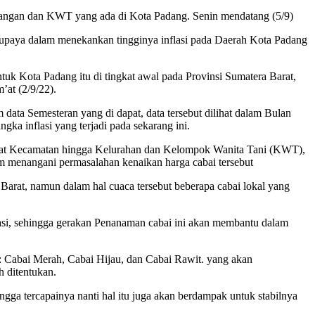
pangan dan KWT yang ada di Kota Padang. Senin mendatang (5/9)
upaya dalam menekankan tingginya inflasi pada Daerah Kota Padang
ntuk Kota Padang itu di tingkat awal pada Provinsi Sumatera Barat,
’at (2/9/22).
data Semesteran yang di dapat, data tersebut dilihat dalam Bulan
a inflasi yang terjadi pada sekarang ini.
ngkat Kecamatan hingga Kelurahan dan Kelompok Wanita Tani (KWT),
 menangani permasalahan kenaikan harga cabai tersebut
Barat, namun dalam hal cuaca tersebut beberapa cabai lokal yang
asi, sehingga gerakan Penanaman cabai ini akan membantu dalam
u: Cabai Merah, Cabai Hijau, dan Cabai Rawit. yang akan
h ditentukan.
ga tercapainya nanti hal itu juga akan berdampak untuk stabilnya