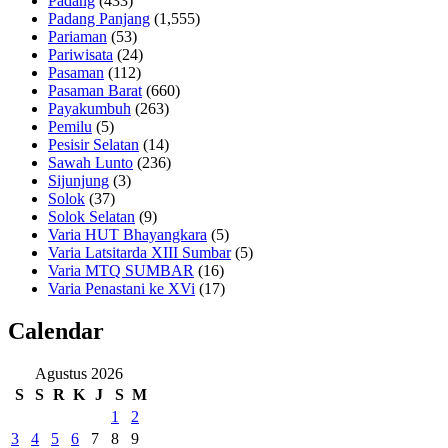
Padang
(433)
Padang Panjang
(1,555)
Pariaman
(53)
Pariwisata
(24)
Pasaman
(112)
Pasaman Barat
(660)
Payakumbuh
(263)
Pemilu
(5)
Pesisir Selatan
(14)
Sawah Lunto
(236)
Sijunjung
(3)
Solok
(37)
Solok Selatan
(9)
Varia HUT Bhayangkara
(5)
Varia Latsitarda XIII Sumbar
(5)
Varia MTQ SUMBAR
(16)
Varia Penastani ke XVi
(17)
Calendar
Agustus 2026
S
S
R
K
J
S
M
1
2
3
4
5
6
7
8
9