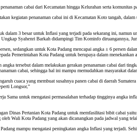
penanaman cabai dari Kecamatan hingga Kelurahan serta komunitas 
kan kegiatan penanaman cabai ini di Kecamatan Koto tangah, dalam 
suk dalam 3 besar untuk Inflasi yang terjadi pada sekarang ini, namun u
ni,” Ungkap Syahenri Barkah didampingi Tim Kominfo diruangannya, Jum
persen, sedangkan untuk Kota Padang mencapai angka ± 6 persen dalam 
pada Pemerintahan Kota Padang untuk berupaya dalam menekankan angk
an angka tersebut dalam melakukan gerakan penanaman cabai dari ti
nanaman cabai, sehingga hal ini mampu memudahkan masyarakat dalam
engaruh cuaca yang membuat susahnya panen cabai di daerah Sumatera 
perti Longsor,”
rja Sama untuk mengatasi permasalahan terhadap tingginya angka infl
an Dinas Pertanian Kota Padang untuk memfasilitasi bibit cabai yait
ng oleh Wali Kota Padang yang akan dicanangkan pada jadwal yang tela
adang mampu mengatasi peningkatan angka Inflasi yang terjadi. Sehing