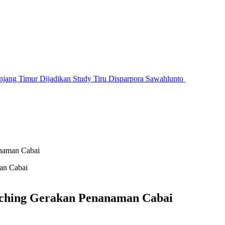
jang Timur Dijadikan Study Tiru Disparpora Sawahlunto
anaman Cabai
nching Gerakan Penanaman Cabai