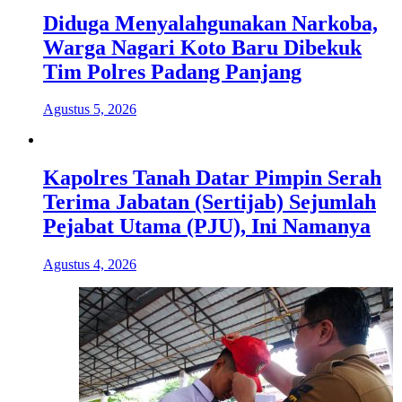
Diduga Menyalahgunakan Narkoba,
Warga Nagari Koto Baru Dibekuk
Tim Polres Padang Panjang
Agustus 5, 2026
Kapolres Tanah Datar Pimpin Serah
Terima Jabatan (Sertijab) Sejumlah
Pejabat Utama (PJU), Ini Namanya
Agustus 4, 2026