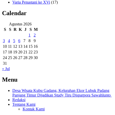
Varia Penastani ke XVi
(17)
Calendar
Agustus 2026
S
S
R
K
J
S
M
1
2
3
4
5
6
7
8
9
10
11
12
13
14
15
16
17
18
19
20
21
22
23
24
25
26
27
28
29
30
31
« Jul
Menu
Desa Wisata Kubu Gadang, Kelurahan Ekor Lubuk Padang
Panjang Timur Dijadikan Study Tiru Disparpora Sawahlunto
Redaksi
Tentang Kami
Kontak Kami