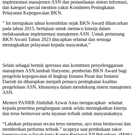
implementasi manajemen ASN dan pemanfaatan sistem informasi,
dan kategori special mention yakni Komitmen Peningkatan
Pelayanan Kepegawaian BKN.
” Ini merupakan tahun kesembilan sejak BKN Award diluncurkan
pada tahun 2015, bertujuan untuk memacu kinerja dalam
melaksanakan implementasi manajemen ASN. Untuk pemenang
BKN Award Tahun 2023 diucapkan selamat dan semoga
meningkatkan pelayanan kepada masyarakat,”
Selain sebagai bentuk apresiasi atas komitmen penyelenggaraan
manajemen ASN,tambah Haryomo, pemberian BKN Award bagi
pengelola kepegawaian di lingkup Instansi Pusat dan Instansi
Daerah ini diharapkan menjadi pemacu peningkatan kualitas
pengelolaan ASN, khususnya dalam mendukung sistem manajemen
ASN.
Menteri PANRB Abdullah Azwar Anas mengucapkan selamat
kepada penerima penghargaan untuk selalu meningkatkan kinerja
dan terus berinovasi serta layanan terbaik untuk masyarakatnya.
“Lakukan pelayanan secara terus menerus, ayo terus berinovasi dan
memberikan performa terbaik.” ucapnya saat pembukaan rakor
kepegawaian wilayah kerja Kantor Regional XII Pekanbaru. (Mdtk)