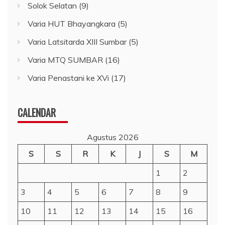
Solok Selatan
(9)
Varia HUT Bhayangkara
(5)
Varia Latsitarda XIII Sumbar
(5)
Varia MTQ SUMBAR
(16)
Varia Penastani ke XVi
(17)
CALENDAR
Agustus 2026
S
S
R
K
J
S
M
1
2
3
4
5
6
7
8
9
10
11
12
13
14
15
16