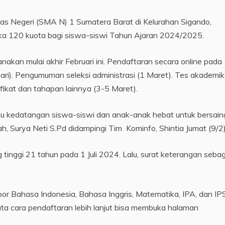
Negeri (SMA N) 1 Sumatera Barat di Kelurahan Sigando,
a 120 kuota bagi siswa-siswi Tahun Ajaran 2024/2025.
akan mulai akhir Februari ini. Pendaftaran secara online pada
uari). Pengumuman seleksi administrasi (1 Maret). Tes akademik
ifikat dan tahapan lainnya (3-5 Maret).
gu kedatangan siswa-siswi dan anak-anak hebat untuk bersain
, Surya Neti S.Pd didampingi Tim Kominfo, Shintia Jumat (9/2)
tinggi 21 tahun pada 1 Juli 2024. Lalu, surat keterangan sebag
por Bahasa Indonesia, Bahasa Inggris, Matematika, IPA, dan IP
ta cara pendaftaran lebih lanjut bisa membuka halaman