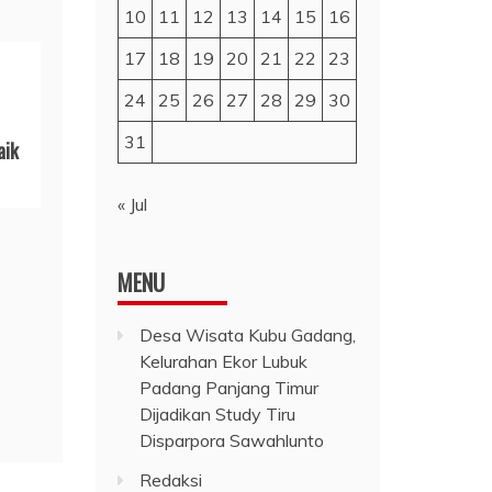
10
11
12
13
14
15
16
17
18
19
20
21
22
23
24
25
26
27
28
29
30
31
aik
« Jul
MENU
Desa Wisata Kubu Gadang,
Kelurahan Ekor Lubuk
Padang Panjang Timur
Dijadikan Study Tiru
Disparpora Sawahlunto
Redaksi