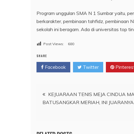
Program unggulan SMA N 1 Sumbar yaitu, pemb
berkarakter, pembinaan tahfidz, pembinaan N
sekolah ini beragam. Ada di universitas top t
Post Views:
680
SHARE
Facebook
Twitter
Pinteres
Navigasi
KEJUARAAN TENIS MEJA CINDUA M
BATUSANGKAR MERIAH, INI JUARANYA
pos