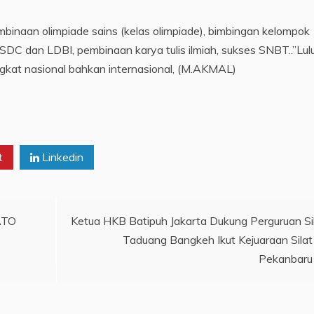
inaan olimpiade sains (kelas olimpiade), bimbingan kelompok
SDC dan LDBI, pembinaan karya tulis ilmiah, sukses SNBT..”Lul
ingkat nasional bahkan internasional, (M.AKMAL)
t
Linkedin
ATO
Ketua HKB Batipuh Jakarta Dukung Perguruan Si
Taduang Bangkeh Ikut Kejuaraan Silat
Pekanbaru