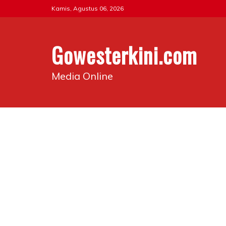
Skip
Kamis, Agustus 06, 2026
to
content
Gowesterkini.com
Media Online