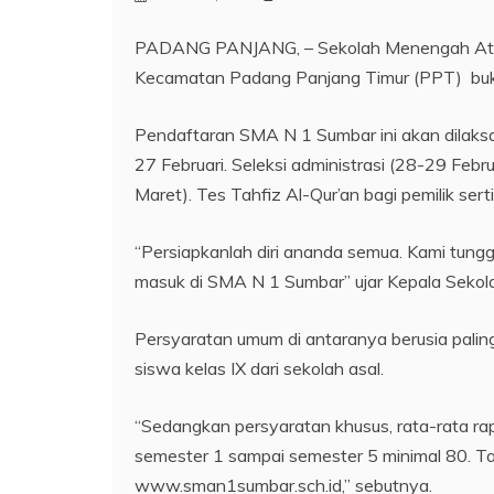
PADANG PANJANG, – Sekolah Menengah Atas 
Kecamatan Padang Panjang Timur (PPT) buk
Pendaftaran SMA N 1 Sumbar ini akan dilaksan
27 Februari. Seleksi administrasi (28-29 Febr
Maret). Tes Tahfiz Al-Qur’an bagi pemilik sert
“Persiapkanlah diri ananda semua. Kami tung
masuk di SMA N 1 Sumbar” ujar Kepala Sekolah
Persyaratan umum di antaranya berusia paling 
siswa kelas IX dari sekolah asal.
“Sedangkan persyaratan khusus, rata-rata ra
semester 1 sampai semester 5 minimal 80. Ta
www.sman1sumbar.sch.id,” sebutnya.