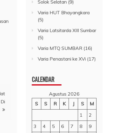
Solok Selatan
(9)
Varia HUT Bhayangkara
(5)
usan
Varia Latsitarda XIII Sumbar
(5)
Varia MTQ SUMBAR
(16)
Varia Penastani ke XVi
(17)
CALENDAR
lat
Agustus 2026
 Di
S
S
R
K
J
S
M
1
2
3
4
5
6
7
8
9