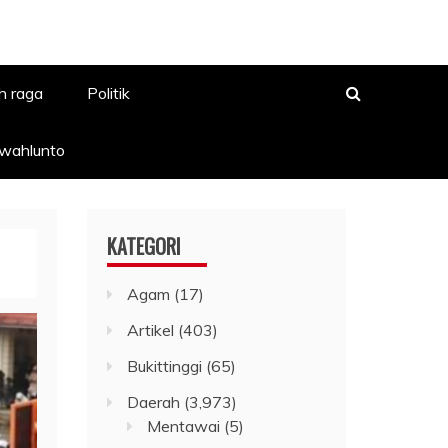
h raga
Politik
awahlunto
KATEGORI
Agam
(17)
Artikel
(403)
Bukittinggi
(65)
Daerah
(3,973)
Mentawai
(5)