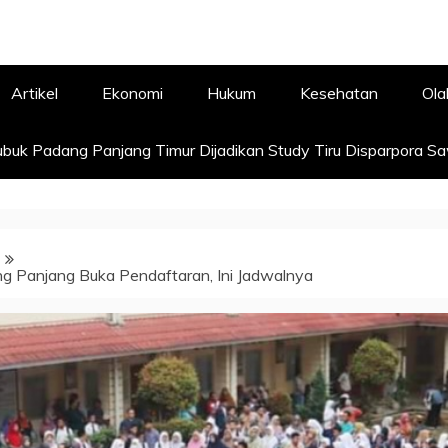
Artikel
Ekonomi
Hukum
Kesehatan
Ola
buk Padang Panjang Timur Dijadikan Study Tiru Disparpora S
 Panjang Buka Pendaftaran, Ini Jadwalnya