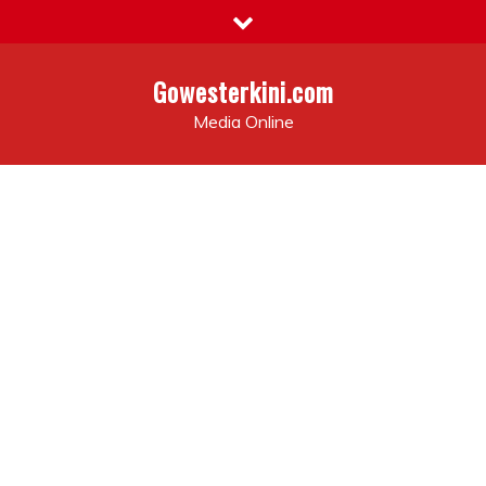
Skip
to
content
Gowesterkini.com
Media Online