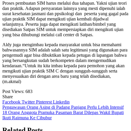
Proses pembuatan SIM harus melalui dua tahapan. Yakni ujian teori
dan praktik. Adapun persyaratan lainnya yang mesti dipenuhi ialah
surat kesehatan jasmani dan ppsikologi dan peserta yang gagal pada
ujian praktik SIM dapat mengikuti ujian kembali dijadwal
selanjutnya. Peserta juga dapat mengikuti latihan/bimbel yang
disediakan Satpas SIM untuk mempersiapkan diri mengikuti ujian
yang bisa dihubungi melalui call center di Satpas.
Aldy juga mengimbau kepada masyarakat untuk bisa memahami
bahwasannya SIM adalah salah satu legitimasi yang digunakan para
pengemudi agar bisa dibuktikan kepada petugas di lapangan bahwa
yang bersangkutan sudah berkompeten dalam mengemudikan
kendaraan.
“Untuk itu kita imbau kepada para pemohon yang akan
mengikuti ujian praktik SIM C dengan sungguh-sungguh serta
menyesuaikan diri dengan area baru yang telah disediakan,
(m.akmal)
Post Views:
683
Share
Facebook
Twitter
Pinterest
Linkedin
Navigasi
Pengawasan Orang Asing di Padang Panjang Perlu Lebih Intensif
18 Orang Anggota Pramuka Pasaman Barat Dilepas Wakil Bupati
pos
Ikuti Raimuna Ke Cibubur
Related Posts