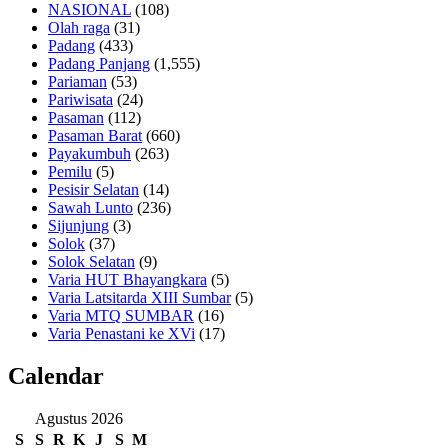
NASIONAL
(108)
Olah raga
(31)
Padang
(433)
Padang Panjang
(1,555)
Pariaman
(53)
Pariwisata
(24)
Pasaman
(112)
Pasaman Barat
(660)
Payakumbuh
(263)
Pemilu
(5)
Pesisir Selatan
(14)
Sawah Lunto
(236)
Sijunjung
(3)
Solok
(37)
Solok Selatan
(9)
Varia HUT Bhayangkara
(5)
Varia Latsitarda XIII Sumbar
(5)
Varia MTQ SUMBAR
(16)
Varia Penastani ke XVi
(17)
Calendar
Agustus 2026
S
S
R
K
J
S
M