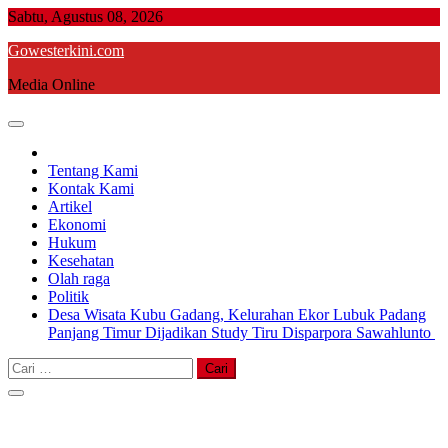
Skip
Sabtu, Agustus 08, 2026
to
Gowesterkini.com
content
Media Online
Tentang Kami
Kontak Kami
Artikel
Ekonomi
Hukum
Kesehatan
Olah raga
Politik
Desa Wisata Kubu Gadang, Kelurahan Ekor Lubuk Padang
Panjang Timur Dijadikan Study Tiru Disparpora Sawahlunto
Cari
untuk: