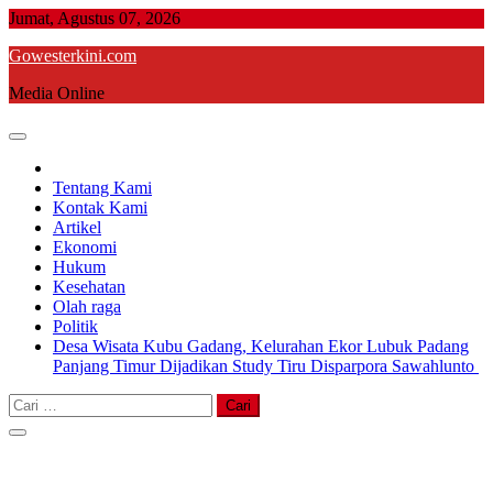
Skip
Jumat, Agustus 07, 2026
to
Gowesterkini.com
content
Media Online
Tentang Kami
Kontak Kami
Artikel
Ekonomi
Hukum
Kesehatan
Olah raga
Politik
Desa Wisata Kubu Gadang, Kelurahan Ekor Lubuk Padang
Panjang Timur Dijadikan Study Tiru Disparpora Sawahlunto
Cari
untuk: