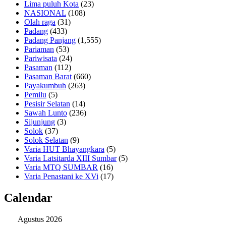
Lima puluh Kota
(23)
NASIONAL
(108)
Olah raga
(31)
Padang
(433)
Padang Panjang
(1,555)
Pariaman
(53)
Pariwisata
(24)
Pasaman
(112)
Pasaman Barat
(660)
Payakumbuh
(263)
Pemilu
(5)
Pesisir Selatan
(14)
Sawah Lunto
(236)
Sijunjung
(3)
Solok
(37)
Solok Selatan
(9)
Varia HUT Bhayangkara
(5)
Varia Latsitarda XIII Sumbar
(5)
Varia MTQ SUMBAR
(16)
Varia Penastani ke XVi
(17)
Calendar
Agustus 2026