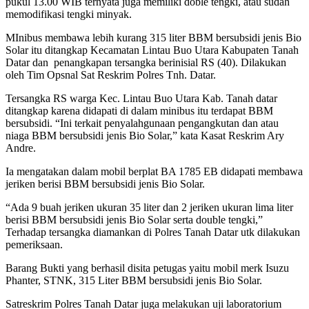
pukul 13.00 WIB ternyata juga memiliki doble tengki, atau sudah
memodifikasi tengki minyak.
MInibus membawa lebih kurang 315 liter BBM bersubsidi jenis Bio
Solar itu ditangkap Kecamatan Lintau Buo Utara Kabupaten Tanah
Datar dan penangkapan tersangka berinisial RS (40). Dilakukan
oleh Tim Opsnal Sat Reskrim Polres Tnh. Datar.
Tersangka RS warga Kec. Lintau Buo Utara Kab. Tanah datar
ditangkap karena didapati di dalam minibus itu terdapat BBM
bersubsidi. “Ini terkait penyalahgunaan pengangkutan dan atau
niaga BBM bersubsidi jenis Bio Solar,” kata Kasat Reskrim Ary
Andre.
Ia mengatakan dalam mobil berplat BA 1785 EB didapati membawa
jeriken berisi BBM bersubsidi jenis Bio Solar.
“Ada 9 buah jeriken ukuran 35 liter dan 2 jeriken ukuran lima liter
berisi BBM bersubsidi jenis Bio Solar serta double tengki,”
Terhadap tersangka diamankan di Polres Tanah Datar utk dilakukan
pemeriksaan.
Barang Bukti yang berhasil disita petugas yaitu mobil merk Isuzu
Phanter, STNK, 315 Liter BBM bersubsidi jenis Bio Solar.
Satreskrim Polres Tanah Datar juga melakukan uji laboratorium