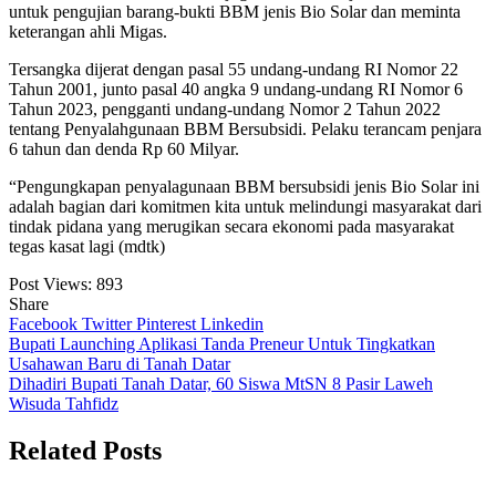
untuk pengujian barang-bukti BBM jenis Bio Solar dan meminta
keterangan ahli Migas.
Tersangka dijerat dengan pasal 55 undang-undang RI Nomor 22
Tahun 2001, junto pasal 40 angka 9 undang-undang RI Nomor 6
Tahun 2023, pengganti undang-undang Nomor 2 Tahun 2022
tentang Penyalahgunaan BBM Bersubsidi. Pelaku terancam penjara
6 tahun dan denda Rp 60 Milyar.
“Pengungkapan penyalagunaan BBM bersubsidi jenis Bio Solar ini
adalah bagian dari komitmen kita untuk melindungi masyarakat dari
tindak pidana yang merugikan secara ekonomi pada masyarakat
tegas kasat lagi (mdtk)
Post Views:
893
Share
Facebook
Twitter
Pinterest
Linkedin
Navigasi
Bupati Launching Aplikasi Tanda Preneur Untuk Tingkatkan
Usahawan Baru di Tanah Datar
pos
Dihadiri Bupati Tanah Datar, 60 Siswa MtSN 8 Pasir Laweh
Wisuda Tahfidz
Related Posts