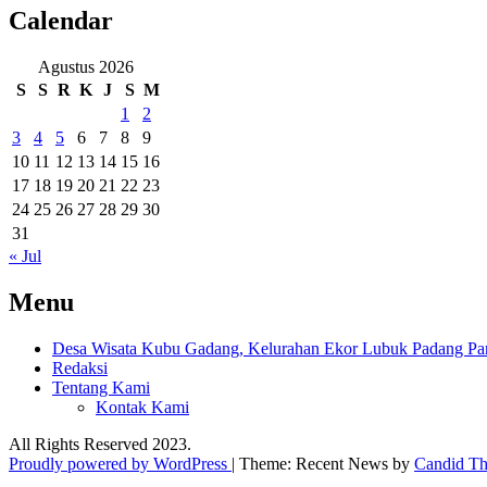
Calendar
Agustus 2026
S
S
R
K
J
S
M
1
2
3
4
5
6
7
8
9
10
11
12
13
14
15
16
17
18
19
20
21
22
23
24
25
26
27
28
29
30
31
« Jul
Menu
Desa Wisata Kubu Gadang, Kelurahan Ekor Lubuk Padang Pan
Redaksi
Tentang Kami
Kontak Kami
All Rights Reserved 2023.
Proudly powered by WordPress
|
Theme: Recent News by
Candid T