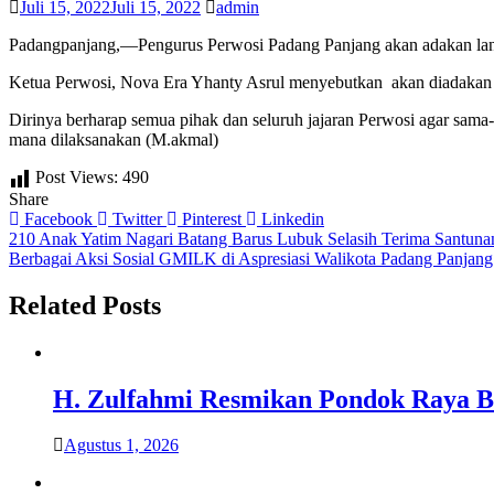
Juli 15, 2022
Juli 15, 2022
admin
Padangpanjang,—Pengurus Perwosi Padang Panjang akan adakan lang
Ketua Perwosi, Nova Era Yhanty Asrul menyebutkan akan diadakan p
Dirinya berharap semua pihak dan seluruh jajaran Perwosi agar sam
mana dilaksanakan (M.akmal)
Post Views:
490
Share
Facebook
Twitter
Pinterest
Linkedin
Navigasi
210 Anak Yatim Nagari Batang Barus Lubuk Selasih Terima Santuna
Berbagai Aksi Sosial GMILK di Aspresiasi Walikota Padang Panjang
pos
Related Posts
H. Zulfahmi Resmikan Pondok Raya B
Agustus 1, 2026