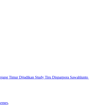
jang Timur Dijadikan Study Tiru Disparpora Sawahlunto
hemes
.