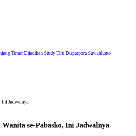
jang Timur Dijadikan Study Tiru Disparpora Sawahlunto
 Ini Jadwalnya
 Wanita se-Pabasko, Ini Jadwalnya