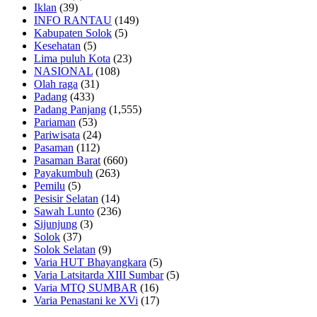
Iklan
(39)
INFO RANTAU
(149)
Kabupaten Solok
(5)
Kesehatan
(5)
Lima puluh Kota
(23)
NASIONAL
(108)
Olah raga
(31)
Padang
(433)
Padang Panjang
(1,555)
Pariaman
(53)
Pariwisata
(24)
Pasaman
(112)
Pasaman Barat
(660)
Payakumbuh
(263)
Pemilu
(5)
Pesisir Selatan
(14)
Sawah Lunto
(236)
Sijunjung
(3)
Solok
(37)
Solok Selatan
(9)
Varia HUT Bhayangkara
(5)
Varia Latsitarda XIII Sumbar
(5)
Varia MTQ SUMBAR
(16)
Varia Penastani ke XVi
(17)