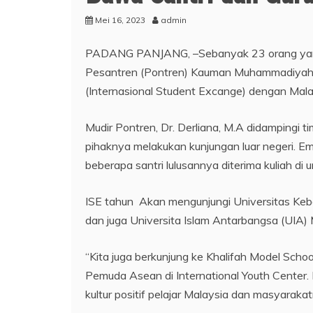
Mei 16, 2023
admin
PADANG PANJANG, –Sebanyak 23 orang yang t
Pesantren (Pontren) Kauman Muhammadiyah 
(Internasional Student Excange) dengan Mala
Mudir Pontren, Dr. Derliana, M.A didampingi
pihaknya melakukan kunjungan luar negeri. E
beberapa santri lulusannya diterima kuliah di 
ISE tahun Akan mengunjungi Universitas Keb
dan juga Universita Islam Antarbangsa (UIA) 
“Kita juga berkunjung ke Khalifah Model Scho
Pemuda Asean di International Youth Center. 
kultur positif pelajar Malaysia dan masyarakat