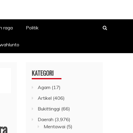
h raga
Politik
awahlunto
KATEGORI
Agam
(17)
Artikel
(406)
Bukittinggi
(66)
Daerah
(3,976)
ra
Mentawai
(5)