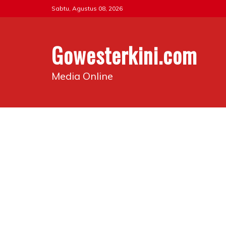
Skip
Sabtu, Agustus 08, 2026
to
content
Gowesterkini.com
Media Online