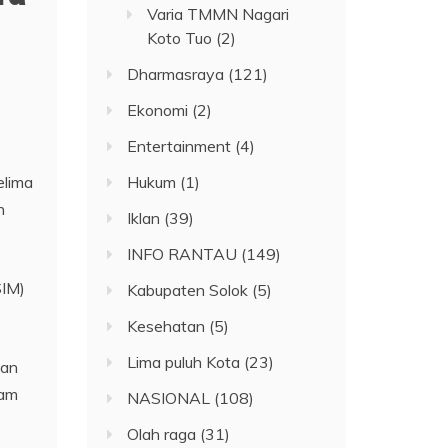
Varia TMMN Nagari
Koto Tuo
(2)
Dharmasraya
(121)
Ekonomi
(2)
Entertainment
(4)
elima
Hukum
(1)
n
Iklan
(39)
INFO RANTAU
(149)
SIM)
Kabupaten Solok
(5)
Kesehatan
(5)
Lima puluh Kota
(23)
tan
lam
NASIONAL
(108)
Olah raga
(31)