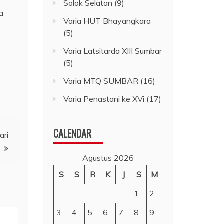
Solok Selatan
(9)
a
Varia HUT Bhayangkara
(5)
Varia Latsitarda XIII Sumbar
(5)
Varia MTQ SUMBAR
(16)
Varia Penastani ke XVi
(17)
CALENDAR
ari
Agustus 2026
S
S
R
K
J
S
M
1
2
3
4
5
6
7
8
9