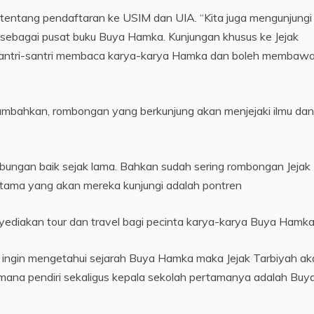
n tentang pendaftaran ke USIM dan UIA. “Kita juga mengunjungi
 sebagai pusat buku Buya Hamka. Kunjungan khusus ke Jejak
santri-santri membaca karya-karya Hamka dan boleh membaw
bahkan, rombongan yang berkunjung akan menjejaki ilmu dan
ubungan baik sejak lama. Bahkan sudah sering rombongan Jejak
rtama yang akan mereka kunjungi adalah pontren
ediakan tour dan travel bagi pecinta karya-karya Buya Hamka
g ingin mengetahui sejarah Buya Hamka maka Jejak Tarbiyah ak
a pendiri sekaligus kepala sekolah pertamanya adalah Buy