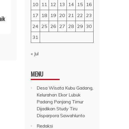
10
11
12
13
14
15
16
17
18
19
20
21
22
23
aik
24
25
26
27
28
29
30
31
« Jul
MENU
Desa Wisata Kubu Gadang,
Kelurahan Ekor Lubuk
Padang Panjang Timur
Dijadikan Study Tiru
Disparpora Sawahlunto
Redaksi