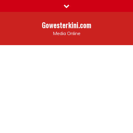
Skip
to
content
Gowesterkini.com
Media Online