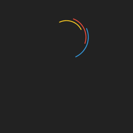
telah selesai pembangunannya, Sport Center ini bisa menjadi
anjang.
ngga selesai. Kita berharap kehadiran Sport Center nantinya
at luas dan juga dapat meningkatkan perekonomian
kedin