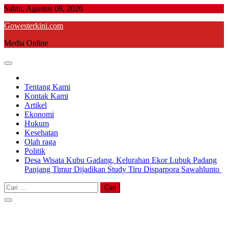
Skip
Sabtu, Agustus 08, 2026
to
Gowesterkini.com
content
Media Online
Tentang Kami
Kontak Kami
Artikel
Ekonomi
Hukum
Kesehatan
Olah raga
Politik
Desa Wisata Kubu Gadang, Kelurahan Ekor Lubuk Padang
Panjang Timur Dijadikan Study Tiru Disparpora Sawahlunto
Cari
untuk: