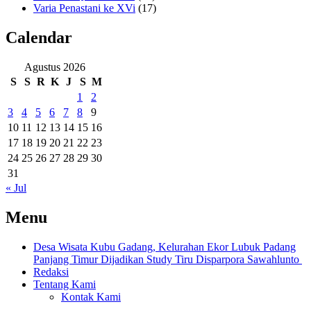
Varia Penastani ke XVi
(17)
Calendar
Agustus 2026
S
S
R
K
J
S
M
1
2
3
4
5
6
7
8
9
10
11
12
13
14
15
16
17
18
19
20
21
22
23
24
25
26
27
28
29
30
31
« Jul
Menu
Desa Wisata Kubu Gadang, Kelurahan Ekor Lubuk Padang
Panjang Timur Dijadikan Study Tiru Disparpora Sawahlunto
Redaksi
Tentang Kami
Kontak Kami