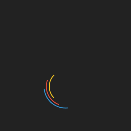
Post Views:
568
SHARE
Facebook
Twitter
Pinterest
Linkedin
Navigasi
Laurencia De Richo Putri Payakumbuh Raih
Juara 2 Pemuda Pelopor Nasional
pos
Wakil Bupati Tanah Datar Pimpin Apel Pesta
Siaga Pramuka tahun 2023
RELATED POSTS