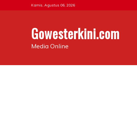
Skip
Kamis, Agustus 06, 2026
to
content
Gowesterkini.com
Media Online