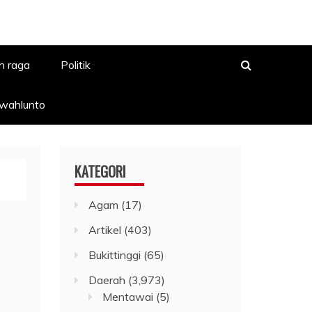
h raga
Politik
awahlunto
KATEGORI
Agam
(17)
Artikel
(403)
Bukittinggi
(65)
Daerah
(3,973)
Mentawai
(5)