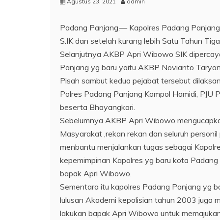
Agustus 23, 2021
admin
Padang Panjang,— Kapolres Padang Panjang
S.IK dan setelah kurang lebih Satu Tahun Ti
Selanjutnya AKBP Apri Wibowo SIK dipercaya
Panjang yg baru yaitu AKBP Novianto Taryo
Pisah sambut kedua pejabat tersebut dilaksa
Polres Padang Panjang Kompol Hamidi, PJU Pol
beserta Bhayangkari.
Sebelumnya AKBP Apri Wibowo mengucapkan t
Masyarakat ,rekan rekan dan seluruh personi
menbantu menjalankan tugas sebagai Ka
kepemimpinan Kapolres yg baru kota Padang P
bapak Apri Wibowo.
Sementara itu kapolres Padang Panjang yg 
lulusan Akademi kepolisian tahun 2003 juga 
lakukan bapak Apri Wibowo untuk memajukan