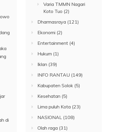
Varia TMMN Nagari
Koto Tuo
(2)
bowo
Dharmasraya
(121)
adang
Ekonomi
(2)
Entertainment
(4)
aka
Hukum
(1)
ang
Iklan
(39)
INFO RANTAU
(149)
Kabupaten Solok
(5)
jar
Kesehatan
(5)
Lima puluh Kota
(23)
NASIONAL
(108)
ah di
Olah raga
(31)