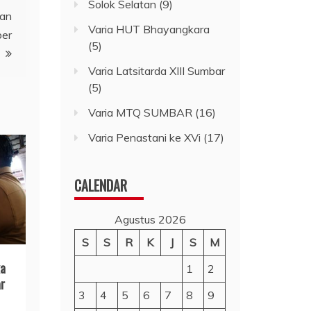
Solok Selatan
(9)
kan
Varia HUT Bhayangkara
ber
(5)
Varia Latsitarda XIII Sumbar
(5)
Varia MTQ SUMBAR
(16)
Varia Penastani ke XVi
(17)
CALENDAR
Agustus 2026
S
S
R
K
J
S
M
ka
1
2
r
3
4
5
6
7
8
9