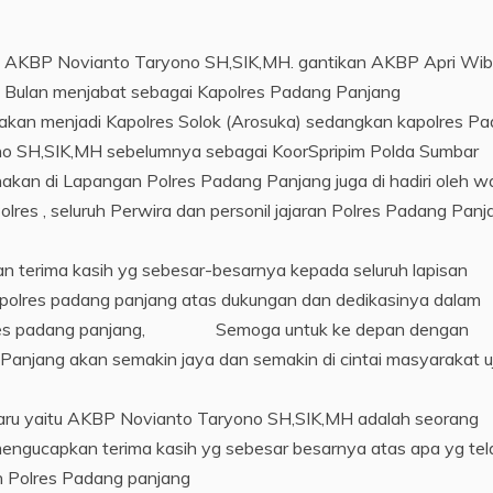
 AKBP Novianto Taryono SH,SIK,MH. gantikan AKBP Apri Wi
ga Bulan menjabat sebagai Kapolres Padang Panjang
kan menjadi Kapolres Solok (Arosuka) sedangkan kapolres P
no SH,SIK,MH sebelumnya sebagai KoorSpripim Polda Sumbar
nakan di Lapangan Polres Padang Panjang juga di hadiri oleh w
res , seluruh Perwira dan personil jajaran Polres Padang Panj
erima kasih yg sebesar-besarnya kepada seluruh lapisan
l polres padang panjang atas dukungan dan dedikasinya dalam
polres padang panjang, Semoga untuk ke depan dengan
anjang akan semakin jaya dan semakin di cintai masyarakat u
baru yaitu AKBP Novianto Taryono SH,SIK,MH adalah seorang
mengucapkan terima kasih yg sebesar besarnya atas apa yg tel
 Polres Padang panjang