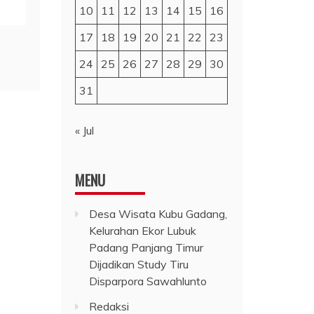
10
11
12
13
14
15
16
17
18
19
20
21
22
23
24
25
26
27
28
29
30
31
« Jul
MENU
Desa Wisata Kubu Gadang,
Kelurahan Ekor Lubuk
Padang Panjang Timur
Dijadikan Study Tiru
Disparpora Sawahlunto
Redaksi