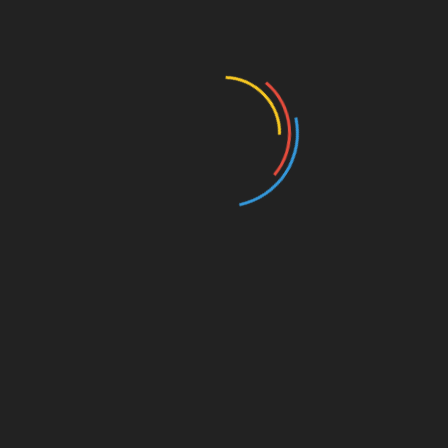
n bapak dan ibu adalah Guru yang mengajar di sekolah
 dari jumlahnya tapi dilihat segi ketulusan ibunda
ida Mpd menyampaikan terima kasih dan aspresiasi atas upaya
 kaum sehingga bisa memberikan THR dengan cara mengandung
terlihat dalam kegiatan aisyiah dan muhammadiyah baik wirid
Kepala MTs Muhamadiyah lima Dina mengucapkan terimakasih 
kami karena ini bentuk penghargaan bagi kami dan kami mendo
SWT (mdtk)