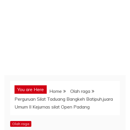
You are Here
Home
Olah raga
Perguruan Silat Taduang Bangkeh Batipuh,juara
Umum II Kejurnas silat Open Padang
Olah raga