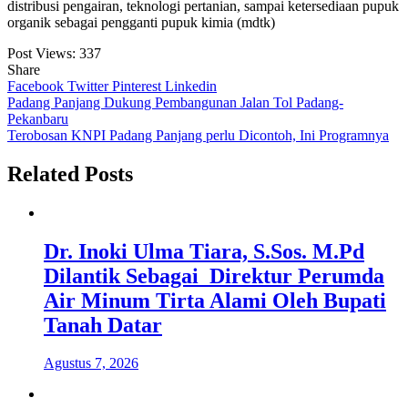
distribusi pengairan, teknologi pertanian, sampai ketersediaan pupuk
organik sebagai pengganti pupuk kimia (mdtk)
Post Views:
337
Share
Facebook
Twitter
Pinterest
Linkedin
Navigasi
Padang Panjang Dukung Pembangunan Jalan Tol Padang-
Pekanbaru
pos
Terobosan KNPI Padang Panjang perlu Dicontoh, Ini Programnya
Related Posts
Dr. Inoki Ulma Tiara, S.Sos. M.Pd
Dilantik Sebagai Direktur Perumda
Air Minum Tirta Alami Oleh Bupati
Tanah Datar
Agustus 7, 2026