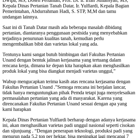
Dwipa, MS, Dosen Pertanian, Prof. Dr. Ir. Irfan Suliansyah, MS,
Kepala Dinas Pertanian Tanah Datar, Ir. Yulfiardi, Kepala Bagian
Pemerintahan, Abdurrahman Hadi, S. STP, M,M dan tamu
undangan lainnya.
Saat ini di Tanah Datar masih ada beberapa masalah dibidang
pertanian, diantaranya penggunaan pestisida yang menyebabkan
terjadinya penurunan kualitas tanah, kemudian perlu
mengembalikan bibit dan varietas lokal yang ada.
Tentunya kami sangat butuh bimbingan dari Fakultas Pertanian
Unand dengan bentuk jalinan kerjasama yang tertuang dalam
rencana kerja, dimana ke depan kita harapkan akan menghasilkan
produk lokal yang bisa diangkat menjadi varietas unggul,”
Wabup mengucapkan terima kasih atas rencana kerjasama dengan
Fakultas Pertanian Unand .”Semoga rencana ini berjalan lancar,
tidak hanya menguntungkan pihak Pemda tetapi juga menyelesaikan
permasalahan pertanian yang ada di masyarakat. Karena yang
direncanakan Fakultas Pertanian Unand sesuai dengan apa yang
kami harapkan
Kepala Dinas Pertanian Yulfiardi berharap dengan adanya kerjasama
ini, akan menghasilkan varietas padi unggul nasional seperti cisokan
dan sijunjuang . “Dengan penerapan teknologi, produksi padi yang
menurun pada 5,2 ton per hektar, bisa meningkat lagi mencapai 7