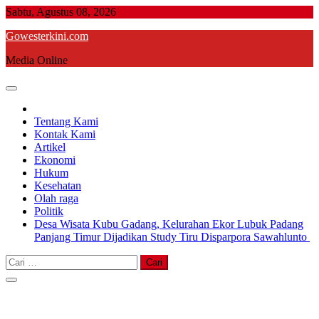
Skip
Sabtu, Agustus 08, 2026
to
Gowesterkini.com
content
Media Online
Tentang Kami
Kontak Kami
Artikel
Ekonomi
Hukum
Kesehatan
Olah raga
Politik
Desa Wisata Kubu Gadang, Kelurahan Ekor Lubuk Padang
Panjang Timur Dijadikan Study Tiru Disparpora Sawahlunto
Cari
untuk: