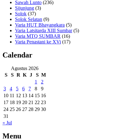
Sawah Lunto
(236)
Sijunjung
(3)
Solok
(37)
Solok Selatan
(9)
Varia HUT Bhayangkara
(5)
Varia Latsitarda XIII Sumbar
(5)
Varia MTQ SUMBAR
(16)
Varia Penastani ke XVi
(17)
Calendar
Agustus 2026
S
S
R
K
J
S
M
1
2
3
4
5
6
7
8
9
10
11
12
13
14
15
16
17
18
19
20
21
22
23
24
25
26
27
28
29
30
31
« Jul
Menu