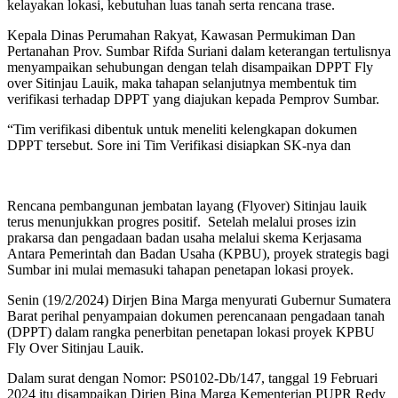
kelayakan lokasi, kebutuhan luas tanah serta rencana trase.
Kepala Dinas Perumahan Rakyat, Kawasan Permukiman Dan
Pertanahan Prov. Sumbar Rifda Suriani dalam keterangan tertulisnya
menyampaikan sehubungan dengan telah disampaikan DPPT Fly
over Sitinjau Lauik, maka tahapan selanjutnya membentuk tim
verifikasi terhadap DPPT yang diajukan kepada Pemprov Sumbar.
“Tim verifikasi dibentuk untuk meneliti kelengkapan dokumen
DPPT tersebut. Sore ini Tim Verifikasi disiapkan SK-nya dan
Rencana pembangunan jembatan layang (Flyover) Sitinjau lauik
terus menunjukkan progres positif. Setelah melalui proses izin
prakarsa dan pengadaan badan usaha melalui skema Kerjasama
Antara Pemerintah dan Badan Usaha (KPBU), proyek strategis bagi
Sumbar ini mulai memasuki tahapan penetapan lokasi proyek.
Senin (19/2/2024) Dirjen Bina Marga menyurati Gubernur Sumatera
Barat perihal penyampaian dokumen perencanaan pengadaan tanah
(DPPT) dalam rangka penerbitan penetapan lokasi proyek KPBU
Fly Over Sitinjau Lauik.
Dalam surat dengan Nomor: PS0102-Db/147, tanggal 19 Februari
2024 itu disampaikan Dirjen Bina Marga Kementerian PUPR Redy