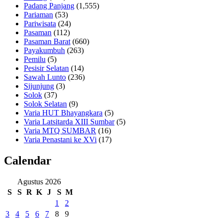
Padang Panjang
(1,555)
Pariaman
(53)
Pariwisata
(24)
Pasaman
(112)
Pasaman Barat
(660)
Payakumbuh
(263)
Pemilu
(5)
Pesisir Selatan
(14)
Sawah Lunto
(236)
Sijunjung
(3)
Solok
(37)
Solok Selatan
(9)
Varia HUT Bhayangkara
(5)
Varia Latsitarda XIII Sumbar
(5)
Varia MTQ SUMBAR
(16)
Varia Penastani ke XVi
(17)
Calendar
Agustus 2026
S
S
R
K
J
S
M
1
2
3
4
5
6
7
8
9