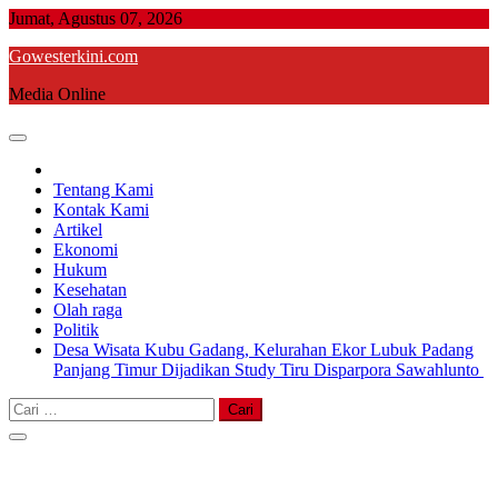
Skip
Jumat, Agustus 07, 2026
to
Gowesterkini.com
content
Media Online
Tentang Kami
Kontak Kami
Artikel
Ekonomi
Hukum
Kesehatan
Olah raga
Politik
Desa Wisata Kubu Gadang, Kelurahan Ekor Lubuk Padang
Panjang Timur Dijadikan Study Tiru Disparpora Sawahlunto
Cari
untuk: