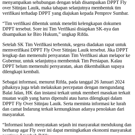
menyampaikan sehubungan dengan telah disampaikan DPPT Fly
over Sitinjau Lauik, maka tahapan selanjutnya membentuk tim
verifikasi terhadap DPPT yang diajukan kepada Pemprov Sumbar.
“Tim verifikasi dibentuk untuk meneliti kelengkapan dokumen
DPPT tersebut. Sore ini Tim Verifikasi disiapkan SK-nya dan
disampaikan ke Biro Hukum,” ungkap Rifda.
Setelah SK Tim Verifikasi terbentuk, segera diadakan rapat untuk
memverifikasi DPPT Fly Over Sitinjau Lauik tersebut. Jika DPPT
lengkap dan memenuhi persyaratan Tim Verifikasi akan melapor ke
Gubernur, untuk selanjutnya membentuk Tim Persiapan. Kalau
DPPT belum memenuhi persyaratan, akan dikembalikan supaya
dilengkapi kembali.
Sebagai informasi, menurut Rifda, pada tanggal 26 Januari 2024
pihaknya juga telah melakukan percepatan dengan mengundang
Balai Jalan, HK dan instansi terkait untuk memberi masukan terkait
muatan wajib yang harus dipenuhi atau harus dilengkapi dalam
DPPT Fly Over Sitinjau Lauik. Serta meminta informasi ke lurah
dan camat Indarung terkait kemungkinan adanya penolakan dari
masyarakat.
“Informasi lurah menyatakan sejauh ini masyarakat mendukung dan
berharap agar Fly over ini dapat meningkatkan ekonomi masyarakat