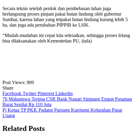
Secara teknis setelah penlok dan pembebasan lahan juga
berlangsung proses pinjam pakai hutan lindung oleh gubernur
Sumbar, karena lahan yang tetpakai hutan lindung kurang lebih 5
ha, dan juga ada perubahan PIPPIB ke LHK.
“Mudah-mudahan ini cepat kita selesaikan, sehingga proses lelang
bisa dilaksanakan oleh Kementetian PU, (tafa)
Post Views:
909
Share
Facebook
Twitter
Pinterest
Linkedin
Navigasi
76 Mahasiswa Terima CSR Bank Nagari Simpang Empat Pasaman
Barat Senilai Rp 110 Juta
pos
Pj Ketua TP PKK Padang Panjang Kunjungi Kelurahan Pasar
Usang
Related Posts