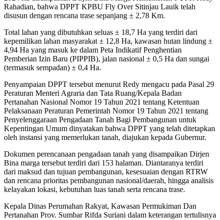
Rahadian, bahwa DPPT KPBU Fly Over Sitinjau Lauik telah
disusun dengan rencana trase sepanjang ± 2,78 Km.
Total lahan yang dibutuhkan seluas ± 18,7 Ha yang terdiri dari
kepemilikan lahan masyarakat ± 12,8 Ha, kawasan hutan lindung ±
4,94 Ha yang masuk ke dalam Peta Indikatif Penghentian
Pemberian Izin Baru (PIPPIB), jalan nasional ± 0,5 Ha dan sungai
(termasuk sempadan) ± 0,4 Ha.
Penyampaian DPPT tersebut menurut Redy mengacu pada Pasal 29
Peraturan Menteri Agraria dan Tata Ruang/Kepala Badan
Pertanahan Nasional Nomor 19 Tahun 2021 tentang Ketentuan
Pelaksanaan Peraturan Pemerintah Nomor 19 Tahun 2021 tentang
Penyelenggaraan Pengadaan Tanah Bagi Pembangunan untuk
Kepentingan Umum dinyatakan bahwa DPPT yang telah ditetapkan
oleh instansi yang memerlukan tanah, diajukan kepada Gubernur.
Dokumen perencanaan pengadaan tanah yang disampaikan Dirjen
Bina marga tersebut terdiri dari 153 halaman. Diantaranya terdiri
dari maksud dan tujuan pembangunan, kesesuaian dengan RTRW
dan rencana prioritas pembangunan nasional/daerah, hingga analisis
kelayakan lokasi, kebutuhan luas tanah serta rencana trase.
Kepala Dinas Perumahan Rakyat, Kawasan Permukiman Dan
Pertanahan Prov. Sumbar Rifda Suriani dalam keterangan tertulisnya