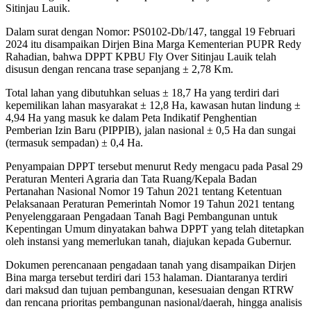
Sitinjau Lauik.
Dalam surat dengan Nomor: PS0102-Db/147, tanggal 19 Februari
2024 itu disampaikan Dirjen Bina Marga Kementerian PUPR Redy
Rahadian, bahwa DPPT KPBU Fly Over Sitinjau Lauik telah
disusun dengan rencana trase sepanjang ± 2,78 Km.
Total lahan yang dibutuhkan seluas ± 18,7 Ha yang terdiri dari
kepemilikan lahan masyarakat ± 12,8 Ha, kawasan hutan lindung ±
4,94 Ha yang masuk ke dalam Peta Indikatif Penghentian
Pemberian Izin Baru (PIPPIB), jalan nasional ± 0,5 Ha dan sungai
(termasuk sempadan) ± 0,4 Ha.
Penyampaian DPPT tersebut menurut Redy mengacu pada Pasal 29
Peraturan Menteri Agraria dan Tata Ruang/Kepala Badan
Pertanahan Nasional Nomor 19 Tahun 2021 tentang Ketentuan
Pelaksanaan Peraturan Pemerintah Nomor 19 Tahun 2021 tentang
Penyelenggaraan Pengadaan Tanah Bagi Pembangunan untuk
Kepentingan Umum dinyatakan bahwa DPPT yang telah ditetapkan
oleh instansi yang memerlukan tanah, diajukan kepada Gubernur.
Dokumen perencanaan pengadaan tanah yang disampaikan Dirjen
Bina marga tersebut terdiri dari 153 halaman. Diantaranya terdiri
dari maksud dan tujuan pembangunan, kesesuaian dengan RTRW
dan rencana prioritas pembangunan nasional/daerah, hingga analisis