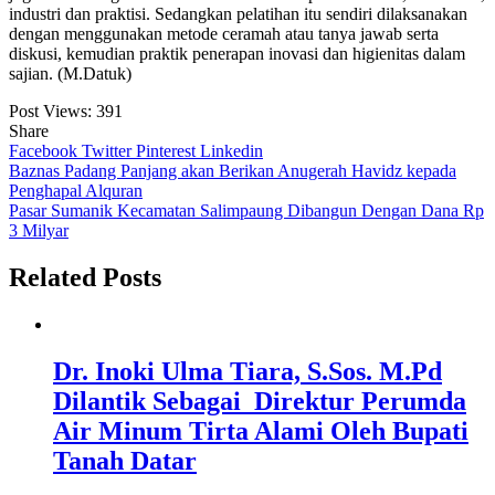
industri dan praktisi. Sedangkan pelatihan itu sendiri dilaksanakan
dengan menggunakan metode ceramah atau tanya jawab serta
diskusi, kemudian praktik penerapan inovasi dan higienitas dalam
sajian. (M.Datuk)
Post Views:
391
Share
Facebook
Twitter
Pinterest
Linkedin
Navigasi
Baznas Padang Panjang akan Berikan Anugerah Havidz kepada
Penghapal Alquran
pos
Pasar Sumanik Kecamatan Salimpaung Dibangun Dengan Dana Rp
3 Milyar
Related Posts
Dr. Inoki Ulma Tiara, S.Sos. M.Pd
Dilantik Sebagai Direktur Perumda
Air Minum Tirta Alami Oleh Bupati
Tanah Datar