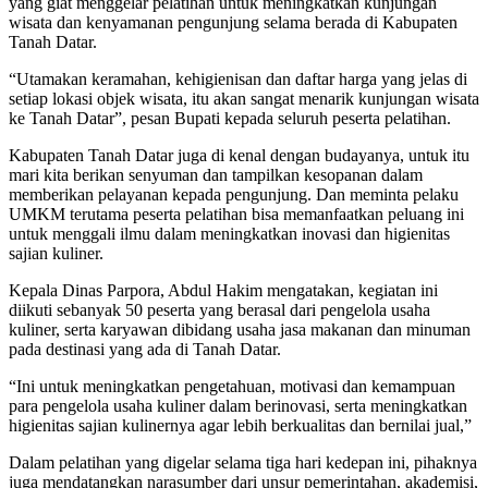
yang giat menggelar pelatihan untuk meningkatkan kunjungan
wisata dan kenyamanan pengunjung selama berada di Kabupaten
Tanah Datar.
“Utamakan keramahan, kehigienisan dan daftar harga yang jelas di
setiap lokasi objek wisata, itu akan sangat menarik kunjungan wisata
ke Tanah Datar”, pesan Bupati kepada seluruh peserta pelatihan.
Kabupaten Tanah Datar juga di kenal dengan budayanya, untuk itu
mari kita berikan senyuman dan tampilkan kesopanan dalam
memberikan pelayanan kepada pengunjung. Dan meminta pelaku
UMKM terutama peserta pelatihan bisa memanfaatkan peluang ini
untuk menggali ilmu dalam meningkatkan inovasi dan higienitas
sajian kuliner.
Kepala Dinas Parpora, Abdul Hakim mengatakan, kegiatan ini
diikuti sebanyak 50 peserta yang berasal dari pengelola usaha
kuliner, serta karyawan dibidang usaha jasa makanan dan minuman
pada destinasi yang ada di Tanah Datar.
“Ini untuk meningkatkan pengetahuan, motivasi dan kemampuan
para pengelola usaha kuliner dalam berinovasi, serta meningkatkan
higienitas sajian kulinernya agar lebih berkualitas dan bernilai jual,”
Dalam pelatihan yang digelar selama tiga hari kedepan ini, pihaknya
juga mendatangkan narasumber dari unsur pemerintahan, akademisi,