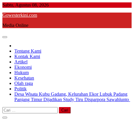
Skip
Sabtu, Agustus 08, 2026
to
Gowesterkini.com
content
Media Online
Tentang Kami
Kontak Kami
Artikel
Ekonomi
Hukum
Kesehatan
Olah raga
Politik
Desa Wisata Kubu Gadang, Kelurahan Ekor Lubuk Padang
Panjang Timur Dijadikan Study Tiru Disparpora Sawahlunto
Cari
untuk: