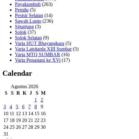
Payakumbuh
(263)
Pemilu
(5)
Pesisir Selatan
(14)
Sawah Lunto
(236)
Sijunjung
(3)
Solok
(37)
Solok Selatan
(9)
Varia HUT Bhayangkara
(5)
Varia Latsitarda XIII Sumbar
(5)
Varia MTQ SUMBAR
(16)
Varia Penastani ke XVi
(17)
Calendar
Agustus 2026
S
S
R
K
J
S
M
1
2
3
4
5
6
7
8
9
10
11
12
13
14
15
16
17
18
19
20
21
22
23
24
25
26
27
28
29
30
31