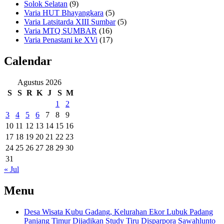
Solok Selatan
(9)
Varia HUT Bhayangkara
(5)
Varia Latsitarda XIII Sumbar
(5)
Varia MTQ SUMBAR
(16)
Varia Penastani ke XVi
(17)
Calendar
Agustus 2026
S
S
R
K
J
S
M
1
2
3
4
5
6
7
8
9
10
11
12
13
14
15
16
17
18
19
20
21
22
23
24
25
26
27
28
29
30
31
« Jul
Menu
Desa Wisata Kubu Gadang, Kelurahan Ekor Lubuk Padang
Panjang Timur Dijadikan Study Tiru Disparpora Sawahlunto