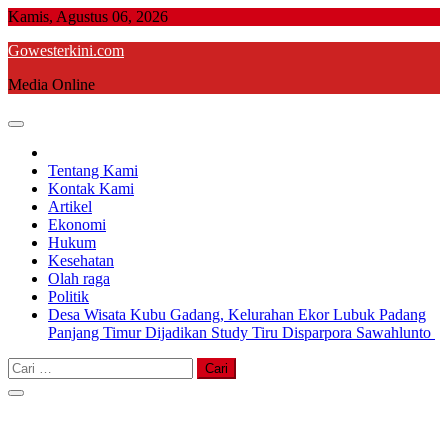
Skip
Kamis, Agustus 06, 2026
to
Gowesterkini.com
content
Media Online
Tentang Kami
Kontak Kami
Artikel
Ekonomi
Hukum
Kesehatan
Olah raga
Politik
Desa Wisata Kubu Gadang, Kelurahan Ekor Lubuk Padang
Panjang Timur Dijadikan Study Tiru Disparpora Sawahlunto
Cari
untuk: