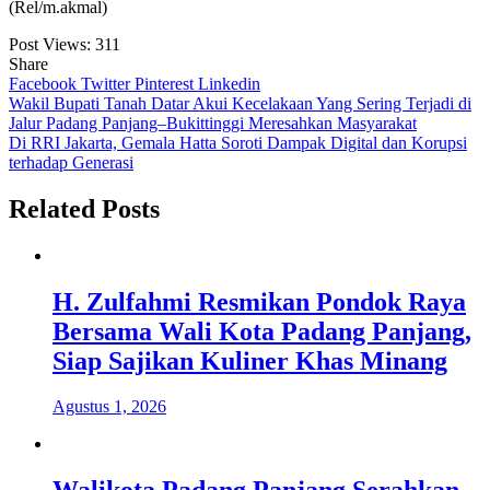
(Rel/m.akmal)
Post Views:
311
Share
Facebook
Twitter
Pinterest
Linkedin
Navigasi
Wakil Bupati Tanah Datar Akui Kecelakaan Yang Sering Terjadi di
Jalur Padang Panjang–Bukittinggi Meresahkan Masyarakat
pos
Di RRI Jakarta, Gemala Hatta Soroti Dampak Digital dan Korupsi
terhadap Generasi
Related Posts
H. Zulfahmi Resmikan Pondok Raya
Bersama Wali Kota Padang Panjang,
Siap Sajikan Kuliner Khas Minang
Agustus 1, 2026