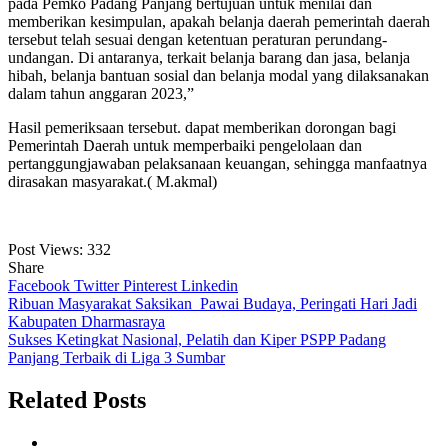
pada Pemko Padang Panjang bertujuan untuk menilai dan
memberikan kesimpulan, apakah belanja daerah pemerintah daerah
tersebut telah sesuai dengan ketentuan peraturan perundang-
undangan. Di antaranya, terkait belanja barang dan jasa, belanja
hibah, belanja bantuan sosial dan belanja modal yang dilaksanakan
dalam tahun anggaran 2023,”
Hasil pemeriksaan tersebut. dapat memberikan dorongan bagi
Pemerintah Daerah untuk memperbaiki pengelolaan dan
pertanggungjawaban pelaksanaan keuangan, sehingga manfaatnya
dirasakan masyarakat.( M.akmal)
Post Views:
332
Share
Facebook
Twitter
Pinterest
Linkedin
Navigasi
Ribuan Masyarakat Saksikan Pawai Budaya, Peringati Hari Jadi
Kabupaten Dharmasraya
pos
Sukses Ketingkat Nasional, Pelatih dan Kiper PSPP Padang
Panjang Terbaik di Liga 3 Sumbar
Related Posts