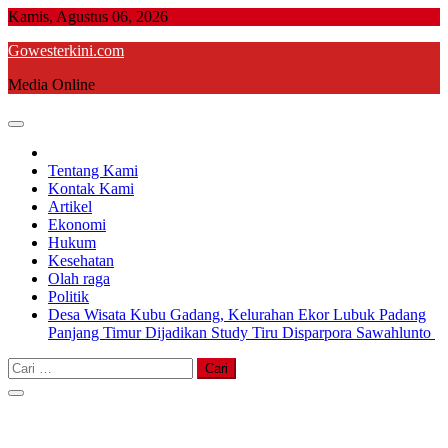
Skip
Kamis, Agustus 06, 2026
to
Gowesterkini.com
content
Media Online
Tentang Kami
Kontak Kami
Artikel
Ekonomi
Hukum
Kesehatan
Olah raga
Politik
Desa Wisata Kubu Gadang, Kelurahan Ekor Lubuk Padang
Panjang Timur Dijadikan Study Tiru Disparpora Sawahlunto
Cari
untuk: