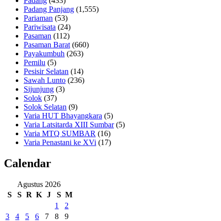
Padang
(433)
Padang Panjang
(1,555)
Pariaman
(53)
Pariwisata
(24)
Pasaman
(112)
Pasaman Barat
(660)
Payakumbuh
(263)
Pemilu
(5)
Pesisir Selatan
(14)
Sawah Lunto
(236)
Sijunjung
(3)
Solok
(37)
Solok Selatan
(9)
Varia HUT Bhayangkara
(5)
Varia Latsitarda XIII Sumbar
(5)
Varia MTQ SUMBAR
(16)
Varia Penastani ke XVi
(17)
Calendar
Agustus 2026
S
S
R
K
J
S
M
1
2
3
4
5
6
7
8
9