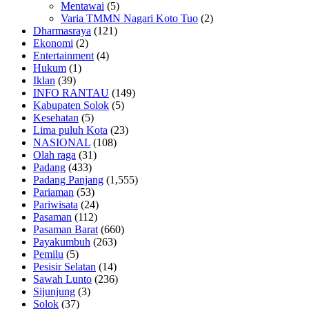
Mentawai
(5)
Varia TMMN Nagari Koto Tuo
(2)
Dharmasraya
(121)
Ekonomi
(2)
Entertainment
(4)
Hukum
(1)
Iklan
(39)
INFO RANTAU
(149)
Kabupaten Solok
(5)
Kesehatan
(5)
Lima puluh Kota
(23)
NASIONAL
(108)
Olah raga
(31)
Padang
(433)
Padang Panjang
(1,555)
Pariaman
(53)
Pariwisata
(24)
Pasaman
(112)
Pasaman Barat
(660)
Payakumbuh
(263)
Pemilu
(5)
Pesisir Selatan
(14)
Sawah Lunto
(236)
Sijunjung
(3)
Solok
(37)