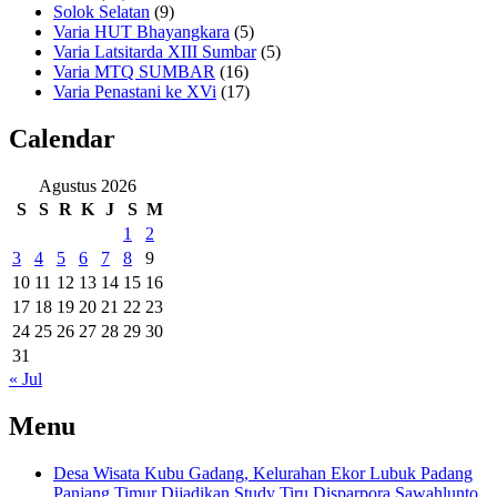
Solok Selatan
(9)
Varia HUT Bhayangkara
(5)
Varia Latsitarda XIII Sumbar
(5)
Varia MTQ SUMBAR
(16)
Varia Penastani ke XVi
(17)
Calendar
Agustus 2026
S
S
R
K
J
S
M
1
2
3
4
5
6
7
8
9
10
11
12
13
14
15
16
17
18
19
20
21
22
23
24
25
26
27
28
29
30
31
« Jul
Menu
Desa Wisata Kubu Gadang, Kelurahan Ekor Lubuk Padang
Panjang Timur Dijadikan Study Tiru Disparpora Sawahlunto