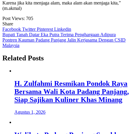
Karena jika kita menjaga alam, maka alam akan menjaga kita,”
(m.akmal)
Post Views:
705
Share
Facebook
Twitter
Pinterest
Linkedin
Navigasi
Bupati Tanah Datar Eka Putra Terima Penghargaan Adipura
Pontren Kauman Padang Panjang Jalin Kerjasama Dengan CSID
pos
Malaysia
Related Posts
H. Zulfahmi Resmikan Pondok Raya
Bersama Wali Kota Padang Panjang,
Siap Sajikan Kuliner Khas Minang
Agustus 1, 2026