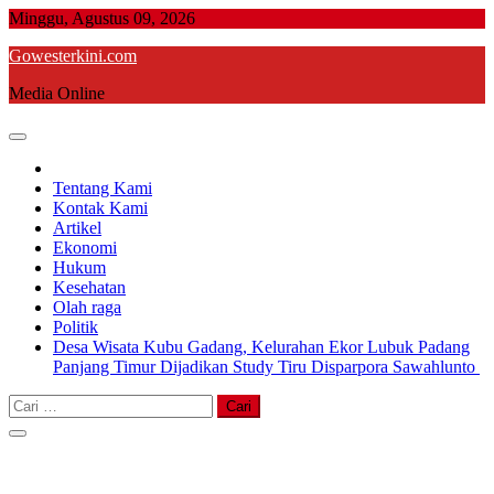
Skip
Minggu, Agustus 09, 2026
to
Gowesterkini.com
content
Media Online
Tentang Kami
Kontak Kami
Artikel
Ekonomi
Hukum
Kesehatan
Olah raga
Politik
Desa Wisata Kubu Gadang, Kelurahan Ekor Lubuk Padang
Panjang Timur Dijadikan Study Tiru Disparpora Sawahlunto
Cari
untuk: