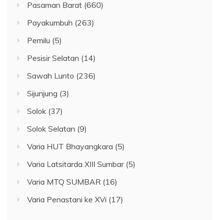
Pasaman Barat
(660)
Payakumbuh
(263)
Pemilu
(5)
Pesisir Selatan
(14)
Sawah Lunto
(236)
Sijunjung
(3)
Solok
(37)
Solok Selatan
(9)
Varia HUT Bhayangkara
(5)
Varia Latsitarda XIII Sumbar
(5)
Varia MTQ SUMBAR
(16)
Varia Penastani ke XVi
(17)