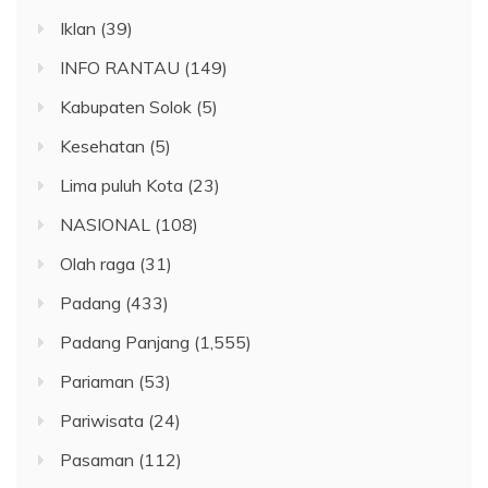
Iklan
(39)
INFO RANTAU
(149)
Kabupaten Solok
(5)
Kesehatan
(5)
Lima puluh Kota
(23)
NASIONAL
(108)
Olah raga
(31)
Padang
(433)
Padang Panjang
(1,555)
Pariaman
(53)
Pariwisata
(24)
Pasaman
(112)