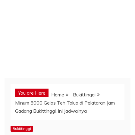
You are Here
Home
Bukittinggi
Minum 5000 Gelas Teh Talua di Pelataran Jam
Gadang Bukittinggi, Ini Jadwalnya
Bukittinggi