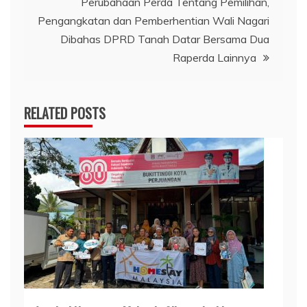
Perubahaan Perda Tentang Pemilihan,
Pengangkatan dan Pemberhentian Wali Nagari
Dibahas DPRD Tanah Datar Bersama Dua
Raperda Lainnya
RELATED POSTS