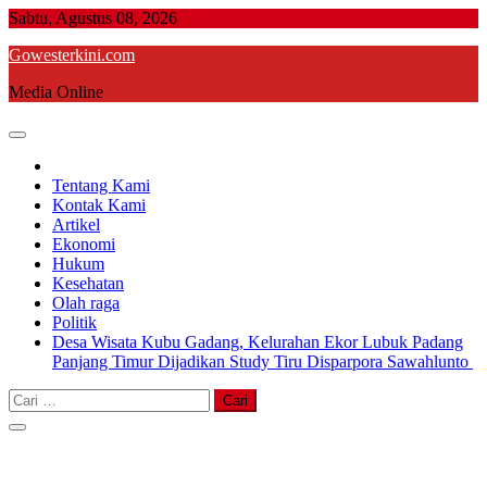
Skip
Sabtu, Agustus 08, 2026
to
Gowesterkini.com
content
Media Online
Tentang Kami
Kontak Kami
Artikel
Ekonomi
Hukum
Kesehatan
Olah raga
Politik
Desa Wisata Kubu Gadang, Kelurahan Ekor Lubuk Padang
Panjang Timur Dijadikan Study Tiru Disparpora Sawahlunto
Cari
untuk: