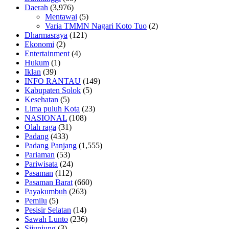
Daerah
(3,976)
Mentawai
(5)
Varia TMMN Nagari Koto Tuo
(2)
Dharmasraya
(121)
Ekonomi
(2)
Entertainment
(4)
Hukum
(1)
Iklan
(39)
INFO RANTAU
(149)
Kabupaten Solok
(5)
Kesehatan
(5)
Lima puluh Kota
(23)
NASIONAL
(108)
Olah raga
(31)
Padang
(433)
Padang Panjang
(1,555)
Pariaman
(53)
Pariwisata
(24)
Pasaman
(112)
Pasaman Barat
(660)
Payakumbuh
(263)
Pemilu
(5)
Pesisir Selatan
(14)
Sawah Lunto
(236)
Sijunjung
(3)