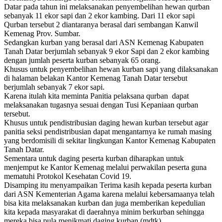
Datar pada tahun ini melaksanakan penyembelihan hewan qurban
sebanyak 11 ekor sapi dan 2 ekor kambing. Dari 11 ekor sapi
Qurban tersebut 2 diantaranya berasal dari sembangan Kanwil
Kemenag Prov. Sumbar.
Sedangkan kurban yang berasal dari ASN Kemenag Kabupaten
Tanah Datar berjumlah sebanyak 9 ekor Sapi dan 2 ekor kambing
dengan jumlah peserta kurban sebanyak 65 orang.
Khusus untuk penyembelihan hewan kurban sapi yang dilaksanakan
di halaman belakan Kantor Kemenag Tanah Datar tersebut
berjumlah sebanyak 7 ekor sapi.
Karena itulah kita meminta Panitia pelaksana qurban dapat
melaksanakan tugasnya sesuai dengan Tusi Kepaniaan qurban
tersebut.
Khusus untuk pendistribusian daging hewan kurban tersebut agar
panitia seksi pendistribusian dapat mengantarnya ke rumah masing
yang berdomisili di sekitar lingkungan Kantor Kemenag Kabupaten
Tanah Datar.
Sementara untuk daging peserta kurban diharapkan untuk
menjemput ke Kantor Kemenag melalui perwakilan peserta guna
mematuhi Protokol Kesehatan Covid 19.
Disamping itu menyampaikan Terima kasih kepada peserta kurban
dari ASN Kementerian Agama karena melalui kebersamaanya telah
bisa kita melaksanakan kurban dan juga memberikan kepedulian
kita kepada masyarakat di daerahnya minim berkurban sehingga
mereka bisa pula menikmati daging kurban (mdtk)