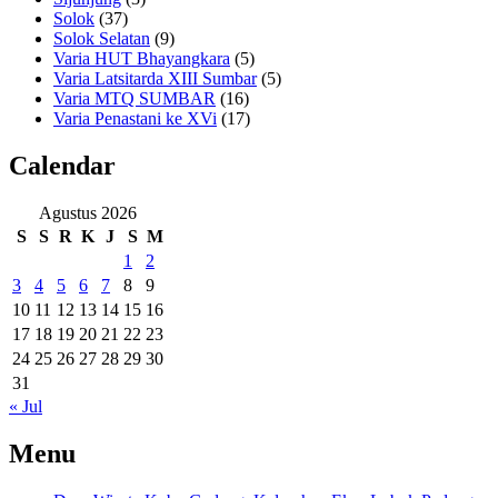
Solok
(37)
Solok Selatan
(9)
Varia HUT Bhayangkara
(5)
Varia Latsitarda XIII Sumbar
(5)
Varia MTQ SUMBAR
(16)
Varia Penastani ke XVi
(17)
Calendar
Agustus 2026
S
S
R
K
J
S
M
1
2
3
4
5
6
7
8
9
10
11
12
13
14
15
16
17
18
19
20
21
22
23
24
25
26
27
28
29
30
31
« Jul
Menu