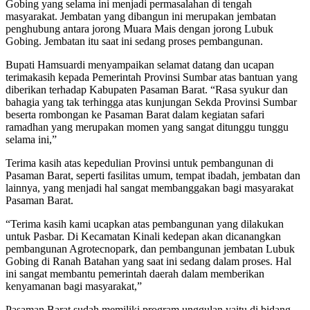
Gobing yang selama ini menjadi permasalahan di tengah
masyarakat. Jembatan yang dibangun ini merupakan jembatan
penghubung antara jorong Muara Mais dengan jorong Lubuk
Gobing. Jembatan itu saat ini sedang proses pembangunan.
Bupati Hamsuardi menyampaikan selamat datang dan ucapan
terimakasih kepada Pemerintah Provinsi Sumbar atas bantuan yang
diberikan terhadap Kabupaten Pasaman Barat. “Rasa syukur dan
bahagia yang tak terhingga atas kunjungan Sekda Provinsi Sumbar
beserta rombongan ke Pasaman Barat dalam kegiatan safari
ramadhan yang merupakan momen yang sangat ditunggu tunggu
selama ini,”
Terima kasih atas kepedulian Provinsi untuk pembangunan di
Pasaman Barat, seperti fasilitas umum, tempat ibadah, jembatan dan
lainnya, yang menjadi hal sangat membanggakan bagi masyarakat
Pasaman Barat.
“Terima kasih kami ucapkan atas pembangunan yang dilakukan
untuk Pasbar. Di Kecamatan Kinali kedepan akan dicanangkan
pembangunan Agrotecnopark, dan pembangunan jembatan Lubuk
Gobing di Ranah Batahan yang saat ini sedang dalam proses. Hal
ini sangat membantu pemerintah daerah dalam memberikan
kenyamanan bagi masyarakat,”
Pasaman Barat sudah memiliki program unggulan yaitu di bidang