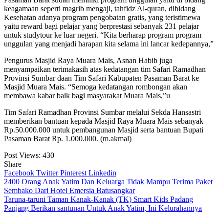
keagamaan seperti magrib mengaji, tahfidz Al-quran, dibidang
Kesehatan adanya program pengobatan gratis, yang teristimewa
yaitu reward bagi pelajar yang berprestasi sebanyak 231 pelajar
untuk studytour ke luar negeri. “Kita berharap program program
unggulan yang menjadi harapan kita selama ini lancar kedepannya,”
Pengurus Masjid Raya Muara Mais, Asnan Habib juga
menyampaikan terimakasih atas kedatangan tim Safari Ramadhan
Provinsi Sumbar daan Tim Safari Kabupaten Pasaman Barat ke
Masjid Muara Mais. “Semoga kedatangan rombongan akan
membawa kabar baik bagi masyarakat Muara Mais,”u
Tim Safari Ramadhan Provinsi Sumbar melalui Sekda Hansastri
memberikan bantuan kepada Masjid Raya Muara Mais sebanyak
Rp.50.000.000 untuk pembangunan Masjid serta bantuan Bupati
Pasaman Barat Rp. 1.000.000. (m.akmal)
Post Views:
430
Share
Facebook
Twitter
Pinterest
Linkedin
Navigasi
2400 Orang Anak Yatim Dan Keluarga Tidak Mampu Terima Paket
Sembako Dari Hotel Emersia Batusangkar
pos
Taruna-taruni Taman Kanak-Kanak (TK) Smart Kids Padang
Panjang Berikan santunan Untuk Anak Yatim, Ini Kelurahannya