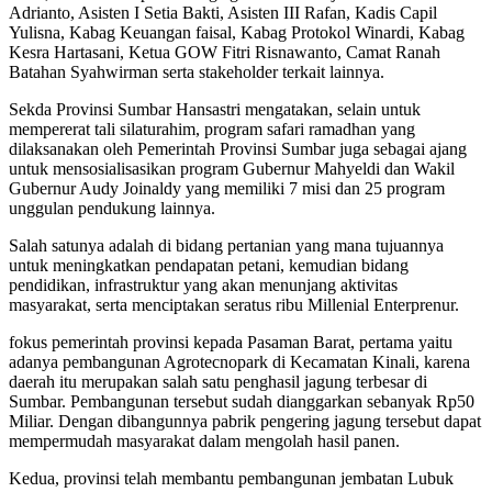
Adrianto, Asisten I Setia Bakti, Asisten III Rafan, Kadis Capil
Yulisna, Kabag Keuangan faisal, Kabag Protokol Winardi, Kabag
Kesra Hartasani, Ketua GOW Fitri Risnawanto, Camat Ranah
Batahan Syahwirman serta stakeholder terkait lainnya.
Sekda Provinsi Sumbar Hansastri mengatakan, selain untuk
mempererat tali silaturahim, program safari ramadhan yang
dilaksanakan oleh Pemerintah Provinsi Sumbar juga sebagai ajang
untuk mensosialisasikan program Gubernur Mahyeldi dan Wakil
Gubernur Audy Joinaldy yang memiliki 7 misi dan 25 program
unggulan pendukung lainnya.
Salah satunya adalah di bidang pertanian yang mana tujuannya
untuk meningkatkan pendapatan petani, kemudian bidang
pendidikan, infrastruktur yang akan menunjang aktivitas
masyarakat, serta menciptakan seratus ribu Millenial Enterprenur.
fokus pemerintah provinsi kepada Pasaman Barat, pertama yaitu
adanya pembangunan Agrotecnopark di Kecamatan Kinali, karena
daerah itu merupakan salah satu penghasil jagung terbesar di
Sumbar. Pembangunan tersebut sudah dianggarkan sebanyak Rp50
Miliar. Dengan dibangunnya pabrik pengering jagung tersebut dapat
mempermudah masyarakat dalam mengolah hasil panen.
Kedua, provinsi telah membantu pembangunan jembatan Lubuk