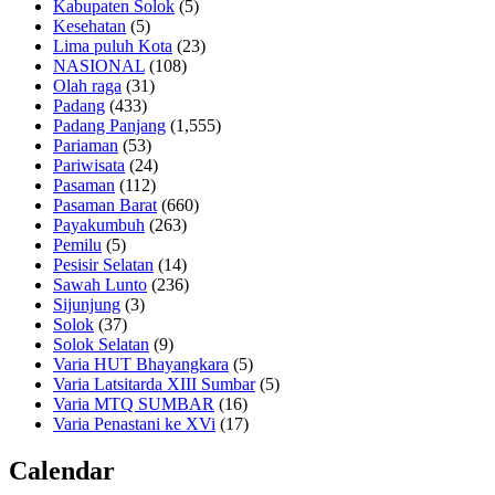
Kabupaten Solok
(5)
Kesehatan
(5)
Lima puluh Kota
(23)
NASIONAL
(108)
Olah raga
(31)
Padang
(433)
Padang Panjang
(1,555)
Pariaman
(53)
Pariwisata
(24)
Pasaman
(112)
Pasaman Barat
(660)
Payakumbuh
(263)
Pemilu
(5)
Pesisir Selatan
(14)
Sawah Lunto
(236)
Sijunjung
(3)
Solok
(37)
Solok Selatan
(9)
Varia HUT Bhayangkara
(5)
Varia Latsitarda XIII Sumbar
(5)
Varia MTQ SUMBAR
(16)
Varia Penastani ke XVi
(17)
Calendar