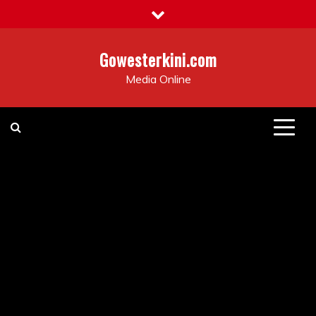
Skip
to
content
Gowesterkini.com
Media Online