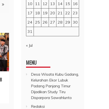
10
11
12
13
14
15
16
17
18
19
20
21
22
23
24
25
26
27
28
29
30
31
« Jul
MENU
Desa Wisata Kubu Gadang,
58
Kelurahan Ekor Lubuk
Padang Panjang Timur
Dijadikan Study Tiru
Disparpora Sawahlunto
Redaksi