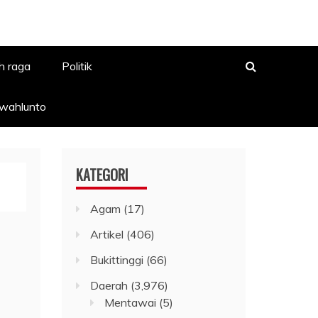
h raga
Politik
awahlunto
KATEGORI
Agam
(17)
Artikel
(406)
Bukittinggi
(66)
Daerah
(3,976)
Mentawai
(5)