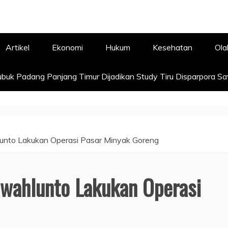
Artikel
Ekonomi
Hukum
Kesehatan
Ola
buk Padang Panjang Timur Dijadikan Study Tiru Disparpora S
unto Lakukan Operasi Pasar Minyak Goreng
awahlunto Lakukan Operasi