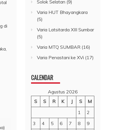
Solok Selatan
(9)
otal
Varia HUT Bhayangkara
(5)
g di
Varia Latsitarda XIII Sumbar
(5)
Varia MTQ SUMBAR
(16)
aka,
Varia Penastani ke XVi
(17)
CALENDAR
Agustus 2026
S
S
R
K
J
S
M
1
2
3
4
5
6
7
8
9
na)