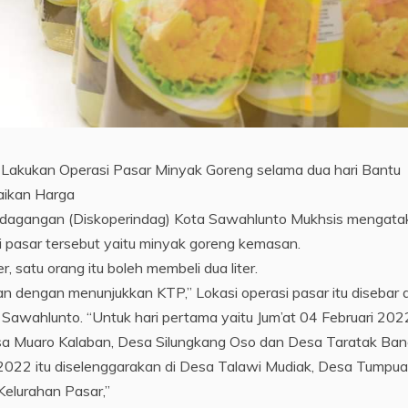
akukan Operasi Pasar Minyak Goreng selama dua hari Bantu
aikan Harga
erdagangan (Diskoperindag) Kota Sawahlunto Mukhsis mengata
 pasar tersebut yaitu minyak goreng kemasan.
r, satu orang itu boleh membeli dua liter.
dengan menunjukkan KTP,” Lokasi operasi pasar itu disebar d
Sawahlunto. “Untuk hari pertama yaitu Jum’at 04 Februari 2022
sa Muaro Kalaban, Desa Silungkang Oso dan Desa Taratak Ban
 2022 itu diselenggarakan di Desa Talawi Mudiak, Desa Tumpu
Kelurahan Pasar,”