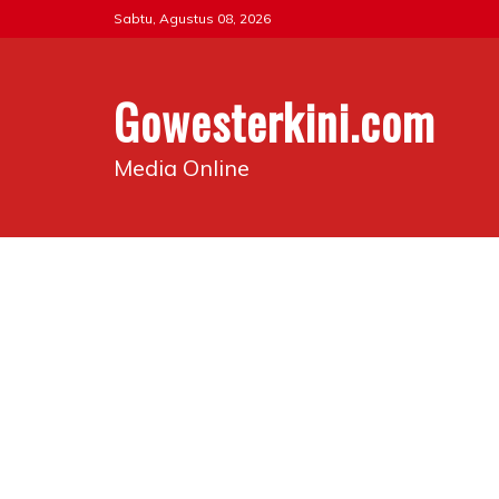
Skip
Sabtu, Agustus 08, 2026
to
content
Gowesterkini.com
Media Online