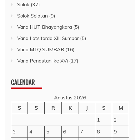
Solok
(37)
Solok Selatan
(9)
Varia HUT Bhayangkara
(5)
Varia Latsitarda XIII Sumbar
(5)
Varia MTQ SUMBAR
(16)
Varia Penastani ke XVi
(17)
CALENDAR
Agustus 2026
S
S
R
K
J
S
M
1
2
3
4
5
6
7
8
9