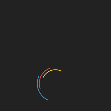
sebagaimana funsgi LKAAM di tengah-tengah
masyarakat.
“Siapa pun yang akan mengemban amanah sebagai
Ketua LKAAM Tanah Datar, hendaknya terus
menjaga kekompakan yang sudah terjalin selama ini.
Mudah-mudahan LKAAM Tanah Datar terus
membawa kebaikan bagi masyarakat,” ujar Arisno
Dt. Andomo
.Ketua Panitia Pelaksana Hardi Siswan Dt. Marah
Bangso mengatakan tujuan pelaksanaan Musda XII
LKAAM Tanah Datar untuk memilih kepengurusan
LKAAM periode 2022 sampai dengan 2027.
“Jumlah peserta yang hadir saat ini, sebanyak 297
orang. Terdiri dari Pengurus LKAAM Tanah Datar,