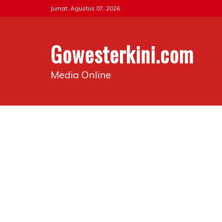
Skip
Jumat, Agustus 07, 2026
to
content
Gowesterkini.com
Media Online