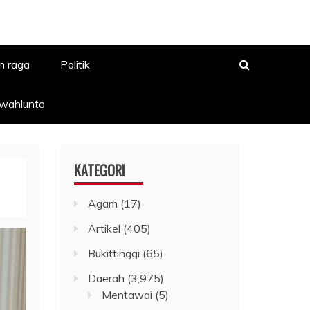
h raga
Politik
awahlunto
KATEGORI
Agam
(17)
Artikel
(405)
Bukittinggi
(65)
Daerah
(3,975)
Mentawai
(5)