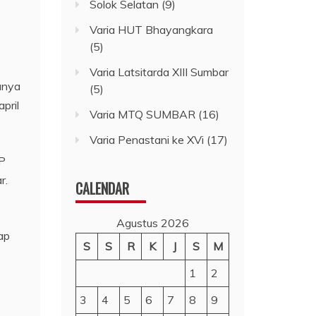
Solok Selatan
(9)
Varia HUT Bhayangkara
(5)
Varia Latsitarda XIII Sumbar
anya
(5)
pril
Varia MTQ SUMBAR
(16)
Varia Penastani ke XVi
(17)
KP
r.
CALENDAR
Agustus 2026
ap
S
S
R
K
J
S
M
1
2
3
4
5
6
7
8
9