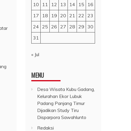
10
11
12
13
14
15
16
17
18
19
20
21
22
23
24
25
26
27
28
29
30
atar
31
« Jul
ang
MENU
Desa Wisata Kubu Gadang,
Kelurahan Ekor Lubuk
Padang Panjang Timur
Dijadikan Study Tiru
Disparpora Sawahlunto
Redaksi