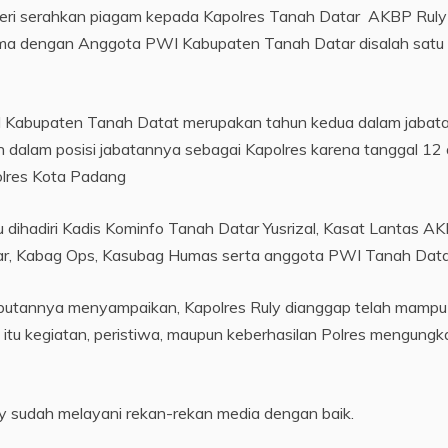
eri serahkan piagam kepada Kapolres Tanah Datar AKBP Ruly
rsama dengan Anggota PWI Kabupaten Tanah Datar disalah satu
 Kabupaten Tanah Datat merupakan tahun kedua dalam jabat
dalam posisi jabatannya sebagai Kapolres karena tanggal 12 a
lres Kota Padang
dihadiri Kadis Kominfo Tanah Datar Yusrizal, Kasat Lantas A
andar, Kabag Ops, Kasubag Humas serta anggota PWI Tanah Data
butannya menyampaikan, Kapolres Ruly dianggap telah mampu
aik itu kegiatan, peristiwa, maupun keberhasilan Polres mengungk
y sudah melayani rekan-rekan media dengan baik.