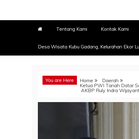
Tentang Kami
Kontak Kami
Desa Wisata Kubu Gadang, Kelurahan Ekor Lu
You are Here
Home
Daerah
Ketua PWI Tanah Datar S
AKBP Ruly Indra Wijayan