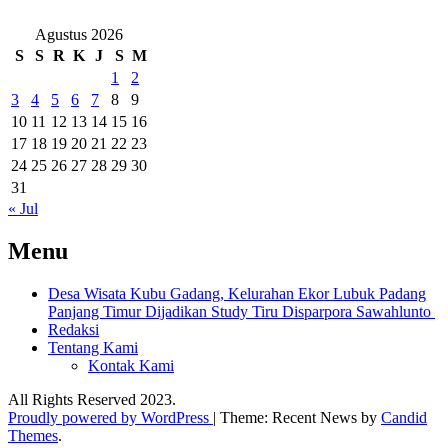
Agustus 2026
S
S
R
K
J
S
M
1
2
3
4
5
6
7
8
9
10
11
12
13
14
15
16
17
18
19
20
21
22
23
24
25
26
27
28
29
30
31
« Jul
Menu
Desa Wisata Kubu Gadang, Kelurahan Ekor Lubuk Padang
Panjang Timur Dijadikan Study Tiru Disparpora Sawahlunto
Redaksi
Tentang Kami
Kontak Kami
All Rights Reserved 2023.
Proudly powered by WordPress
|
Theme: Recent News by
Candid
Themes
.