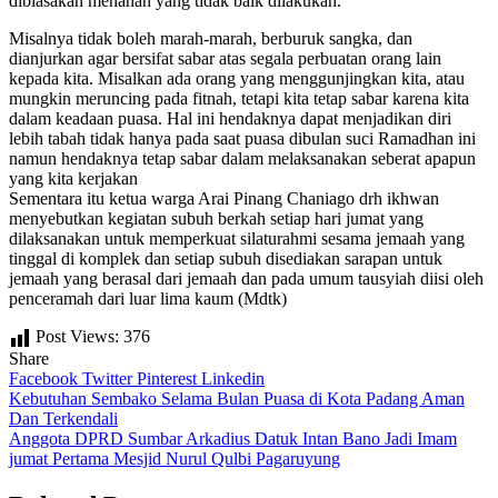
dibiasakan menahan yang tidak baik dilakukan.
Misalnya tidak boleh marah-marah, berburuk sangka, dan
dianjurkan agar bersifat sabar atas segala perbuatan orang lain
kepada kita. Misalkan ada orang yang menggunjingkan kita, atau
mungkin meruncing pada fitnah, tetapi kita tetap sabar karena kita
dalam keadaan puasa. Hal ini hendaknya dapat menjadikan diri
lebih tabah tidak hanya pada saat puasa dibulan suci Ramadhan ini
namun hendaknya tetap sabar dalam melaksanakan seberat apapun
yang kita kerjakan
Sementara itu ketua warga Arai Pinang Chaniago drh ikhwan
menyebutkan kegiatan subuh berkah setiap hari jumat yang
dilaksanakan untuk memperkuat silaturahmi sesama jemaah yang
tinggal di komplek dan setiap subuh disediakan sarapan untuk
jemaah yang berasal dari jemaah dan pada umum tausyiah diisi oleh
penceramah dari luar lima kaum (Mdtk)
Post Views:
376
Share
Facebook
Twitter
Pinterest
Linkedin
Navigasi
Kebutuhan Sembako Selama Bulan Puasa di Kota Padang Aman
Dan Terkendali
pos
Anggota DPRD Sumbar Arkadius Datuk Intan Bano Jadi Imam
jumat Pertama Mesjid Nurul Qulbi Pagaruyung