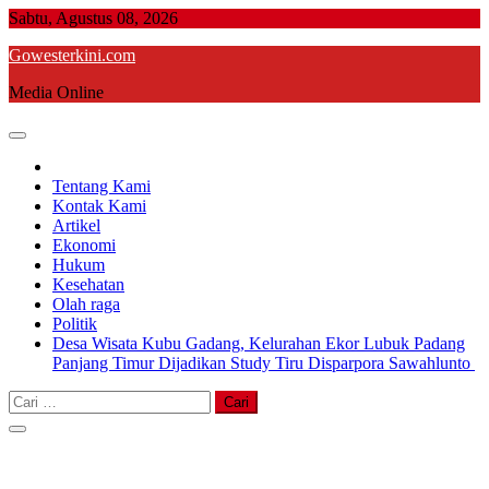
Skip
Sabtu, Agustus 08, 2026
to
Gowesterkini.com
content
Media Online
Tentang Kami
Kontak Kami
Artikel
Ekonomi
Hukum
Kesehatan
Olah raga
Politik
Desa Wisata Kubu Gadang, Kelurahan Ekor Lubuk Padang
Panjang Timur Dijadikan Study Tiru Disparpora Sawahlunto
Cari
untuk: