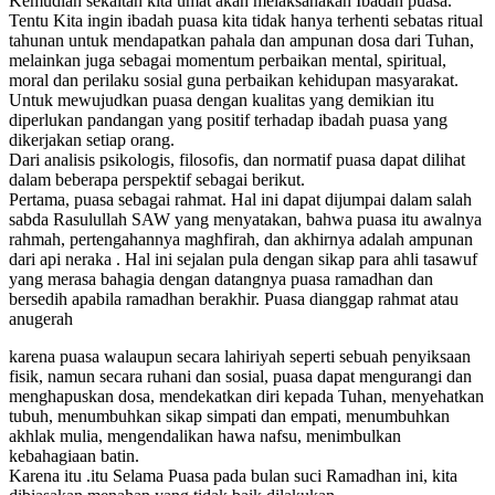
Kemudian sekaitan kita umat akan melaksanakan Ibadah puasa.
Tentu Kita ingin ibadah puasa kita tidak hanya terhenti sebatas ritual
tahunan untuk mendapatkan pahala dan ampunan dosa dari Tuhan,
melainkan juga sebagai momentum perbaikan mental, spiritual,
moral dan perilaku sosial guna perbaikan kehidupan masyarakat.
Untuk mewujudkan puasa dengan kualitas yang demikian itu
diperlukan pandangan yang positif terhadap ibadah puasa yang
dikerjakan setiap orang.
Dari analisis psikologis, filosofis, dan normatif puasa dapat dilihat
dalam beberapa perspektif sebagai berikut.
Pertama, puasa sebagai rahmat. Hal ini dapat dijumpai dalam salah
sabda Rasulullah SAW yang menyatakan, bahwa puasa itu awalnya
rahmah, pertengahannya maghfirah, dan akhirnya adalah ampunan
dari api neraka . Hal ini sejalan pula dengan sikap para ahli tasawuf
yang merasa bahagia dengan datangnya puasa ramadhan dan
bersedih apabila ramadhan berakhir. Puasa dianggap rahmat atau
anugerah
karena puasa walaupun secara lahiriyah seperti sebuah penyiksaan
fisik, namun secara ruhani dan sosial, puasa dapat mengurangi dan
menghapuskan dosa, mendekatkan diri kepada Tuhan, menyehatkan
tubuh, menumbuhkan sikap simpati dan empati, menumbuhkan
akhlak mulia, mengendalikan hawa nafsu, menimbulkan
kebahagiaan batin.
Karena itu .itu Selama Puasa pada bulan suci Ramadhan ini, kita