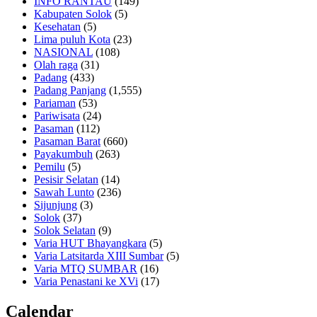
INFO RANTAU
(149)
Kabupaten Solok
(5)
Kesehatan
(5)
Lima puluh Kota
(23)
NASIONAL
(108)
Olah raga
(31)
Padang
(433)
Padang Panjang
(1,555)
Pariaman
(53)
Pariwisata
(24)
Pasaman
(112)
Pasaman Barat
(660)
Payakumbuh
(263)
Pemilu
(5)
Pesisir Selatan
(14)
Sawah Lunto
(236)
Sijunjung
(3)
Solok
(37)
Solok Selatan
(9)
Varia HUT Bhayangkara
(5)
Varia Latsitarda XIII Sumbar
(5)
Varia MTQ SUMBAR
(16)
Varia Penastani ke XVi
(17)
Calendar