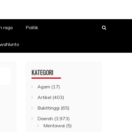
h raga
Politik
awahlunto
KATEGORI
Agam
(17)
Artikel
(403)
Bukittinggi
(65)
Daerah
(3,973)
Mentawai
(5)