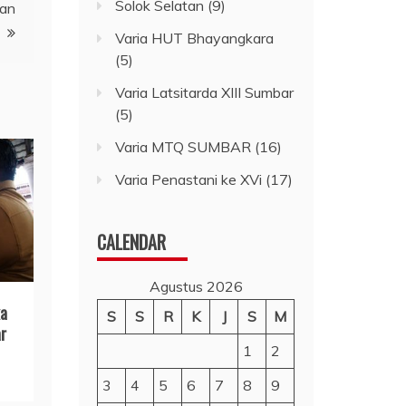
Solok Selatan
(9)
kan
Varia HUT Bhayangkara
(5)
Varia Latsitarda XIII Sumbar
(5)
Varia MTQ SUMBAR
(16)
Varia Penastani ke XVi
(17)
CALENDAR
Agustus 2026
ka
S
S
R
K
J
S
M
r
1
2
3
4
5
6
7
8
9