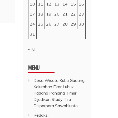
10
11
12
13
14
15
16
17
18
19
20
21
22
23
24
25
26
27
28
29
30
31
« Jul
MENU
Desa Wisata Kubu Gadang,
Kelurahan Ekor Lubuk
Padang Panjang Timur
Dijadikan Study Tiru
Disparpora Sawahlunto
Redaksi