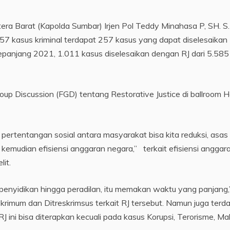
a Barat (Kapolda Sumbar) Irjen Pol Teddy Minahasa P, SH. S.I
7 kasus kriminal terdapat 257 kasus yang dapat diselesaikan
sepanjang 2021, 1.011 kasus diselesaikan dengan RJ dari 5.585
 Discussion (FGD) tentang Restorative Justice di ballroom H
 pertentangan sosial antara masyarakat bisa kita reduksi, asas
emudian efisiensi anggaran negara,” terkait efisiensi anggaran
lit.
n, penyidikan hingga peradilan, itu memakan waktu yang panjang,
krimum dan Ditreskrimsus terkait RJ tersebut. Namun juga terd
J ini bisa diterapkan kecuali pada kasus Korupsi, Terorisme, Ma