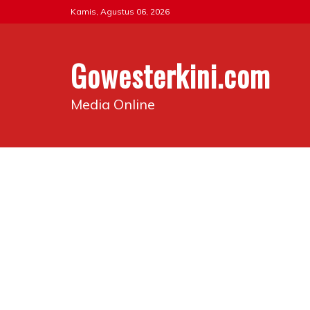
Skip
Kamis, Agustus 06, 2026
to
content
Gowesterkini.com
Media Online