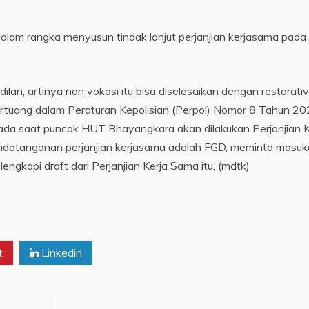
alam rangka menyusun tindak lanjut perjanjian kerjasama pada
ilan, artinya non vokasi itu bisa diselesaikan dengan restorati
ertuang dalam Peraturan Kepolisian (Perpol) Nomor 8 Tahun 2
pada saat puncak HUT Bhayangkara akan dilakukan Perjanjian K
datanganan perjanjian kerjasama adalah FGD, meminta masu
engkapi draft dari Perjanjian Kerja Sama itu, (mdtk)
t
Linkedin