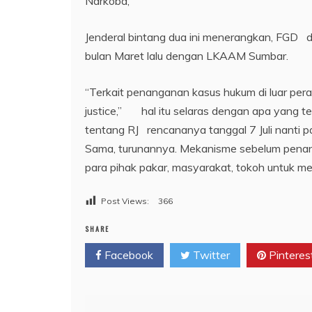
Narkoba,”
Jenderal bintang dua ini menerangkan, FGD d
bulan Maret lalu dengan LKAAM Sumbar.
“Terkait penanganan kasus hukum di luar perad
justice,” hal itu selaras dengan apa yang t
tentang RJ rencananya tanggal 7 Juli nanti 
Sama, turunannya. Mekanisme sebelum penan
para pihak pakar, masyarakat, tokoh untuk mel
Post Views:
366
SHARE
Facebook
Twitter
Pinteres