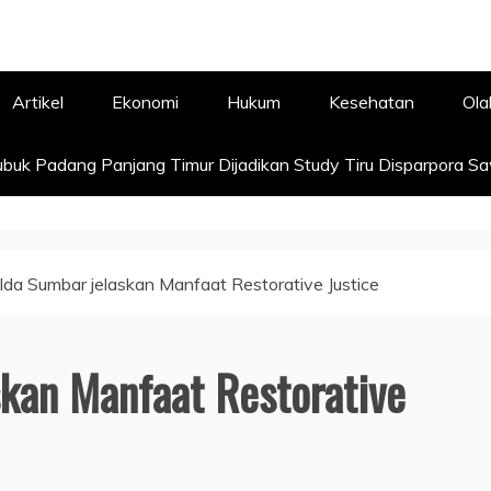
Artikel
Ekonomi
Hukum
Kesehatan
Ola
buk Padang Panjang Timur Dijadikan Study Tiru Disparpora S
lda Sumbar jelaskan Manfaat Restorative Justice
kan Manfaat Restorative