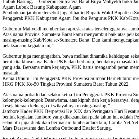
Lubuk Basung, —Gubernur Sumatera Barat Buya Mahyeldi buka Ja
Agam Lubuk Basung Kabupaten Agam
Pembukaan jambore tersebut juga dihadiri Bupati/ Wakil Bupati se
Penggerak PKK Kabupaten Agam, Ibu-ibu Pengurus PKK Kab/Kota s
Gubernur Mahyeldi memberikan apresiasi atas terselenggaranya Ja
Atas nama Provinsi Sumatera Barat kami menyambut baik atas pelaksan
masing-masing Kab/Kota se-Sumatera Barat. Dan kami mengucapkan t
pelaksanaan kegiatan ini,”
Gubernur juga mengingatkan, bawa melihat dinamika kehidupan sekar
berat kita khususnya Kader PKK dan berharap, hendaknya masalah te
yang ada. Bersama mitra kerjanya, PKK harus mengambil peran memp
masalah.
Ketua Umum Tim Penggerak PKK Provinsi Sumbar Harneli turut men
HKG PKK Ke-50 Tingkat Provinsi Sumatera Barat Tahun 2022.
Atas nama pribadi dan selaku ketua Tim Penggerak PKK Provinsi Su
kelompok-kelompok Dasawisma, atas kiprah dan kerja kerasnya, den
kesejahteraan keluarga di wilayahnya masing-masing,”
Jambore Kader PKK Berpretasi Ke-XIX dan Peringatan Hari Kesatuan 
bentuk kegiatan Jambore yang dilaksanakan pada tahun ini, adala
selain itu juga dilakukan bermacam lomba antara lain; Lomba Ye
Mars Dasawisma dan Lomba Outbound Estafet Sarung.
Bupati Agam, Andri Warman selaku tuan rumah, secara langsung m