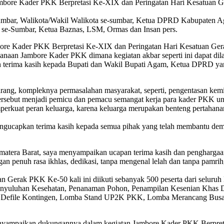
mbore Kader PKK Berpretasi Ke-XIX dan Peringatan Hari Kesatuan
-Sumbar, Walikota/Wakil Walikota se-sumbar, Ketua DPRD Kabupaten 
e-Sumbar, Ketua Baznas, LSM, Ormas dan Insan pers.
mbore Kader PKK Berpretasi Ke-XIX dan Peringatan Hari Kesatuan Ge
aan Jambore Kader PKK dimana kegiatan akbar seperti ini dapat dilaks
erima kasih kepada Bupati dan Wakil Bupati Agam, Ketua DPRD yang 
ang, kompleknya permasalahan masyarakat, seperti, pengentasan kemis
rsebut menjadi pemicu dan pemacu semangat kerja para kader PKK unt
erkuat peran keluarga, karena keluarga merupakan benteng pertahana
gucapkan terima kasih kepada semua pihak yang telah membantu dem
matera Barat, saya menyampaikan ucapan terima kasih dan penghargaa
gan penuh rasa ikhlas, dedikasi, tanpa mengenal lelah dan tanpa pa
Gerak PKK Ke-50 kali ini diikuti sebanyak 500 peserta dari seluruh
h Penyuluhan Kesehatan, Penanaman Pohon, Penampilan Kesenian Khas
l-Yel Defile Kontingen, Lomba Stand UP2K PKK, Lomba Merancang B
enyampaikan dukungannya dalam kegiatan Jambore Kader PKK Berpre