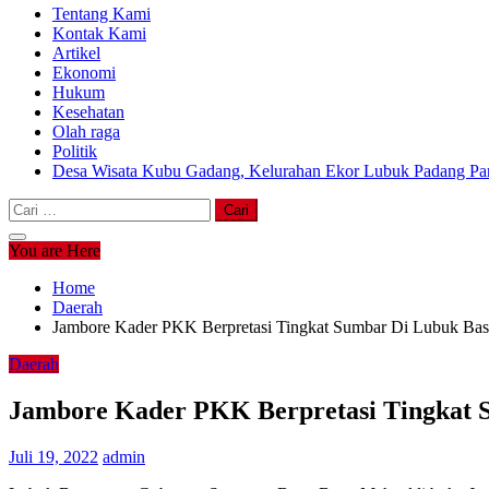
Tentang Kami
Kontak Kami
Artikel
Ekonomi
Hukum
Kesehatan
Olah raga
Politik
Desa Wisata Kubu Gadang, Kelurahan Ekor Lubuk Padang Pan
Cari
untuk:
You are Here
Home
Daerah
Jambore Kader PKK Berpretasi Tingkat Sumbar Di Lubuk Basu
Daerah
Jambore Kader PKK Berpretasi Tingkat S
Juli 19, 2022
admin