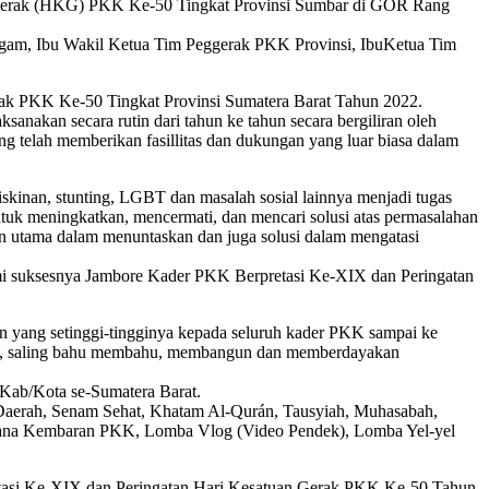
 Gerak (HKG) PKK Ke-50 Tingkat Provinsi Sumbar di GOR Rang
Agam, Ibu Wakil Ketua Tim Peggerak PKK Provinsi, IbuKetua Tim
rak PKK Ke-50 Tingkat Provinsi Sumatera Barat Tahun 2022.
anakan secara rutin dari tahun ke tahun secara bergiliran oleh
telah memberikan fasillitas dan dukungan yang luar biasa dalam
kinan, stunting, LGBT dan masalah sosial lainnya menjadi tugas
uk meningkatkan, mencermati, dan mencari solusi atas permasalahan
n utama dalam menuntaskan dan juga solusi dalam mengatasi
i suksesnya Jambore Kader PKK Berpretasi Ke-XIX dan Peringatan
n yang setinggi-tingginya kepada seluruh kader PKK sampai ke
mrih, saling bahu membahu, membangun dan memberdayakan
 Kab/Kota se-Sumatera Barat.
 Daerah, Senam Sehat, Khatam Al-Qurán, Tausyiah, Muhasabah,
usana Kembaran PKK, Lomba Vlog (Video Pendek), Lomba Yel-yel
tasi Ke-XIX dan Peringatan Hari Kesatuan Gerak PKK Ke-50 Tahun