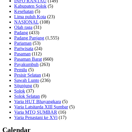
INFO RANTAU
(149)
Kabupaten Solok
(5)
Kesehatan
(5)
Lima puluh Kota
(23)
NASIONAL
(108)
Olah raga
(31)
Padang
(433)
Padang Panjang
(1,555)
Pariaman
(53)
Pariwisata
(24)
Pasaman
(112)
Pasaman Barat
(660)
Payakumbuh
(263)
Pemilu
(5)
Pesisir Selatan
(14)
Sawah Lunto
(236)
Sijunjung
(3)
Solok
(37)
Solok Selatan
(9)
Varia HUT Bhayangkara
(5)
Varia Latsitarda XIII Sumbar
(5)
Varia MTQ SUMBAR
(16)
Varia Penastani ke XVi
(17)
Calendar