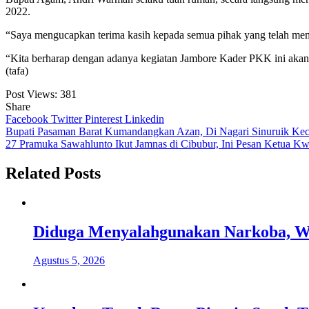
2022.
“Saya mengucapkan terima kasih kepada semua pihak yang telah memb
“Kita berharap dengan adanya kegiatan Jambore Kader PKK ini akan
(tafa)
Post Views:
381
Share
Facebook
Twitter
Pinterest
Linkedin
Navigasi
Bupati Pasaman Barat Kumandangkan Azan, Di Nagari Sinuruik Ke
27 Pramuka Sawahlunto Ikut Jamnas di Cibubur, Ini Pesan Ketua K
pos
Related Posts
Diduga Menyalahgunakan Narkoba, Wa
Agustus 5, 2026