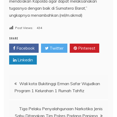
mendo’akan Kapolda agar dapat melaksanakan
tugasnya dengan baik di Sumatera Barat,”
ungkapnya menambahkan.(rel/m.akmal)
Post Views:
434
SHARE
Facebook
Twitter
Pinterest
Linkedin
Navigasi
Wali kota Bukitinggi Erman Safar Wujudkan
Program 1 Kelurahan 1 Rumah Tahfiz
pos
Tiga Pelaku Penyalahgunaan Narkotika Jenis
Sabu Ditangkap Tim Polres Padang Panjang