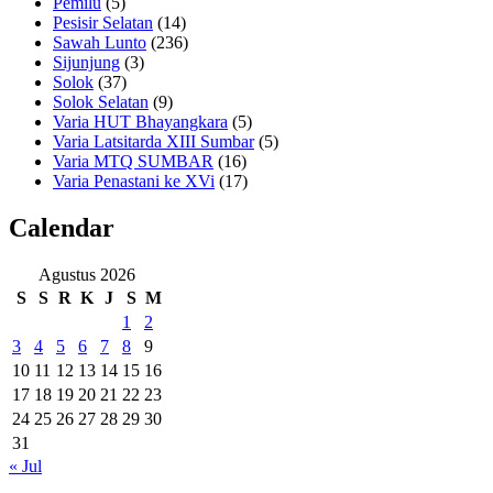
Pemilu
(5)
Pesisir Selatan
(14)
Sawah Lunto
(236)
Sijunjung
(3)
Solok
(37)
Solok Selatan
(9)
Varia HUT Bhayangkara
(5)
Varia Latsitarda XIII Sumbar
(5)
Varia MTQ SUMBAR
(16)
Varia Penastani ke XVi
(17)
Calendar
Agustus 2026
S
S
R
K
J
S
M
1
2
3
4
5
6
7
8
9
10
11
12
13
14
15
16
17
18
19
20
21
22
23
24
25
26
27
28
29
30
31
« Jul