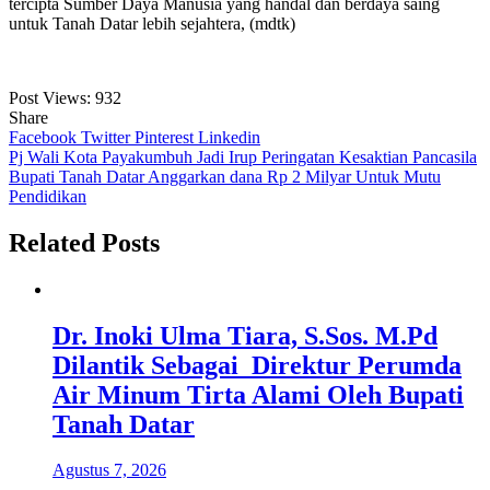
tercipta Sumber Daya Manusia yang handal dan berdaya saing
untuk Tanah Datar lebih sejahtera, (mdtk)
Post Views:
932
Share
Facebook
Twitter
Pinterest
Linkedin
Navigasi
Pj Wali Kota Payakumbuh Jadi Irup Peringatan Kesaktian Pancasila
Bupati Tanah Datar Anggarkan dana Rp 2 Milyar Untuk Mutu
pos
Pendidikan
Related Posts
Dr. Inoki Ulma Tiara, S.Sos. M.Pd
Dilantik Sebagai Direktur Perumda
Air Minum Tirta Alami Oleh Bupati
Tanah Datar
Agustus 7, 2026