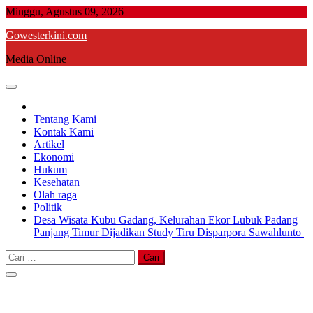
Skip
Minggu, Agustus 09, 2026
to
Gowesterkini.com
content
Media Online
Tentang Kami
Kontak Kami
Artikel
Ekonomi
Hukum
Kesehatan
Olah raga
Politik
Desa Wisata Kubu Gadang, Kelurahan Ekor Lubuk Padang
Panjang Timur Dijadikan Study Tiru Disparpora Sawahlunto
Cari
untuk: