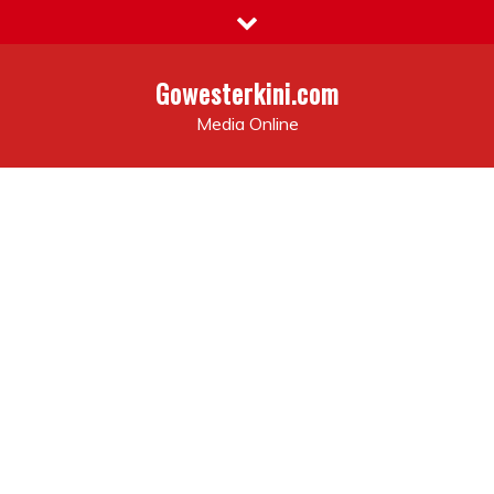
Skip
to
content
Gowesterkini.com
Media Online