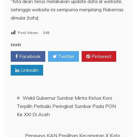
“Kita akan terus melakukan update data di website,
sehingga website ini sempurna menjelang Rakernas
dimulai (tafa)
Post Views:
349
SHARE
Facebook
Twitter
Pinterest
Linkedin
Navigasi
Wakil Gubernur Sumbar Minta Ketua Koni
Terpilih Perbaiki Peringkat Sumbar Pada PON
pos
Ke XXI Di Aceh
Pengurus KAN Pasilihan Kecamatan X Koto