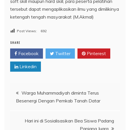
soft skill maupun hard skill, para peserta pelatihan
tersebut dapat mengaplikasikan ilmu yang dimilikinya
ketengah tengah masyarakat (M.Akmal)
Post Views:
692
SHARE
Facebook
Twitter
Pinterest
Linkedin
Navigasi
Warga Muhammadiyah diminta Terus
Besenergi Dengan Pemkab Tanah Datar
pos
Hari ini di Sosialisasikan Bea Siswa Padang
Panjang Juara