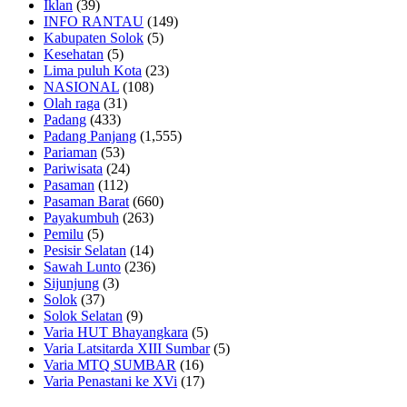
Iklan
(39)
INFO RANTAU
(149)
Kabupaten Solok
(5)
Kesehatan
(5)
Lima puluh Kota
(23)
NASIONAL
(108)
Olah raga
(31)
Padang
(433)
Padang Panjang
(1,555)
Pariaman
(53)
Pariwisata
(24)
Pasaman
(112)
Pasaman Barat
(660)
Payakumbuh
(263)
Pemilu
(5)
Pesisir Selatan
(14)
Sawah Lunto
(236)
Sijunjung
(3)
Solok
(37)
Solok Selatan
(9)
Varia HUT Bhayangkara
(5)
Varia Latsitarda XIII Sumbar
(5)
Varia MTQ SUMBAR
(16)
Varia Penastani ke XVi
(17)