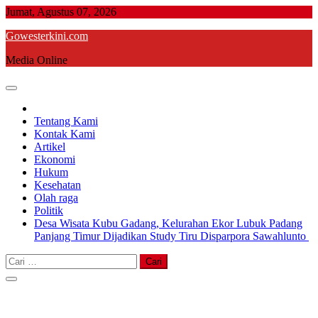
Skip
Jumat, Agustus 07, 2026
to
Gowesterkini.com
content
Media Online
Tentang Kami
Kontak Kami
Artikel
Ekonomi
Hukum
Kesehatan
Olah raga
Politik
Desa Wisata Kubu Gadang, Kelurahan Ekor Lubuk Padang
Panjang Timur Dijadikan Study Tiru Disparpora Sawahlunto
Cari
untuk: