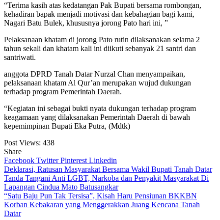
“Terima kasih atas kedatangan Pak Bupati bersama rombongan,
kehadiran bapak menjadi motivasi dan kebahagian bagi kami,
Nagari Batu Bulek, khususnya jorong Pato hari ini, ”
Pelaksanaan khatam di jorong Pato rutin dilaksanakan selama 2
tahun sekali dan khatam kali ini diikuti sebanyak 21 santri dan
santriwati.
anggota DPRD Tanah Datar Nurzal Chan menyampaikan,
pelaksanaan khatam Al Qur’an merupakan wujud dukungan
terhadap program Pemerintah Daerah.
“Kegiatan ini sebagai bukti nyata dukungan terhadap program
keagamaan yang dilaksanakan Pemerintah Daerah di bawah
kepemimpinan Bupati Eka Putra, (Mdtk)
Post Views:
438
Share
Facebook
Twitter
Pinterest
Linkedin
Navigasi
Deklarasi, Ratusan Masyarakat Bersama Wakil Bupati Tanah Datar
Tanda Tangani Anti LGBT, Narkoba dan Penyakit Masyarakat Di
pos
Lapangan Cindua Mato Batusangkar
“Satu Baju Pun Tak Tersisa”, Kisah Haru Pensiunan BKKBN
Korban Kebakaran yang Menggerakkan Juang Kencana Tanah
Datar