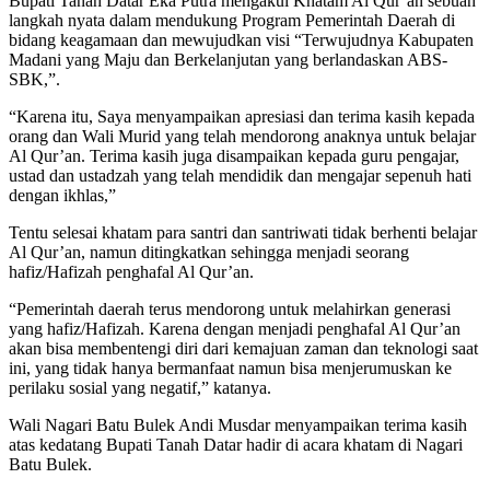
Bupati Tanah Datar Eka Putra mengakui Khatam Al Qur’an sebuah
langkah nyata dalam mendukung Program Pemerintah Daerah di
bidang keagamaan dan mewujudkan visi “Terwujudnya Kabupaten
Madani yang Maju dan Berkelanjutan yang berlandaskan ABS-
SBK,”.
“Karena itu, Saya menyampaikan apresiasi dan terima kasih kepada
orang dan Wali Murid yang telah mendorong anaknya untuk belajar
Al Qur’an. Terima kasih juga disampaikan kepada guru pengajar,
ustad dan ustadzah yang telah mendidik dan mengajar sepenuh hati
dengan ikhlas,”
Tentu selesai khatam para santri dan santriwati tidak berhenti belajar
Al Qur’an, namun ditingkatkan sehingga menjadi seorang
hafiz/Hafizah penghafal Al Qur’an.
“Pemerintah daerah terus mendorong untuk melahirkan generasi
yang hafiz/Hafizah. Karena dengan menjadi penghafal Al Qur’an
akan bisa membentengi diri dari kemajuan zaman dan teknologi saat
ini, yang tidak hanya bermanfaat namun bisa menjerumuskan ke
perilaku sosial yang negatif,” katanya.
Wali Nagari Batu Bulek Andi Musdar menyampaikan terima kasih
atas kedatang Bupati Tanah Datar hadir di acara khatam di Nagari
Batu Bulek.