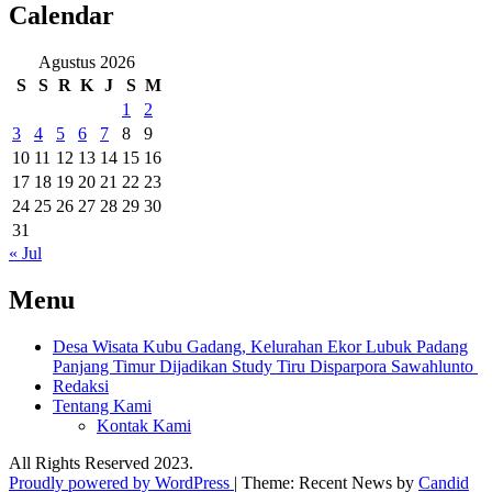
Calendar
Agustus 2026
S
S
R
K
J
S
M
1
2
3
4
5
6
7
8
9
10
11
12
13
14
15
16
17
18
19
20
21
22
23
24
25
26
27
28
29
30
31
« Jul
Menu
Desa Wisata Kubu Gadang, Kelurahan Ekor Lubuk Padang
Panjang Timur Dijadikan Study Tiru Disparpora Sawahlunto
Redaksi
Tentang Kami
Kontak Kami
All Rights Reserved 2023.
Proudly powered by WordPress
|
Theme: Recent News by
Candid