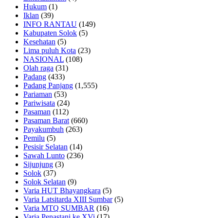
Hukum
(1)
Iklan
(39)
INFO RANTAU
(149)
Kabupaten Solok
(5)
Kesehatan
(5)
Lima puluh Kota
(23)
NASIONAL
(108)
Olah raga
(31)
Padang
(433)
Padang Panjang
(1,555)
Pariaman
(53)
Pariwisata
(24)
Pasaman
(112)
Pasaman Barat
(660)
Payakumbuh
(263)
Pemilu
(5)
Pesisir Selatan
(14)
Sawah Lunto
(236)
Sijunjung
(3)
Solok
(37)
Solok Selatan
(9)
Varia HUT Bhayangkara
(5)
Varia Latsitarda XIII Sumbar
(5)
Varia MTQ SUMBAR
(16)
Varia Penastani ke XVi
(17)