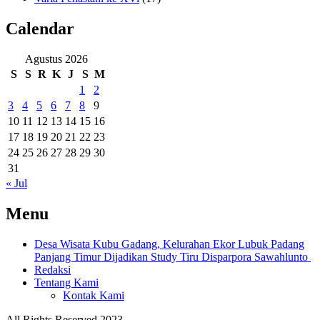
Calendar
Agustus 2026
S
S
R
K
J
S
M
1
2
3
4
5
6
7
8
9
10
11
12
13
14
15
16
17
18
19
20
21
22
23
24
25
26
27
28
29
30
31
« Jul
Menu
Desa Wisata Kubu Gadang, Kelurahan Ekor Lubuk Padang
Panjang Timur Dijadikan Study Tiru Disparpora Sawahlunto
Redaksi
Tentang Kami
Kontak Kami
All Rights Reserved 2023.