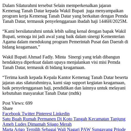
Dalam Silaturahmi tersebut Selain memperkenalkan jajaran
Kemenag Tanah Datar kepada Wakil Bupati juga menyampaikan
program kerja Kemenag Tanah Datar yang berkaitan dengan Pemda
Tanah Datar, termasuk penyelenggaraan ibadah haji 1446H/2025M.
“Kami bersilaturahmi untuk lebih saling kenal dengan bapak Wakil
Bupati, semoga ini jadi awal yang baik dalam sinergi Kementerian
Agama dalam mendukung program Pemerintah Pusat dan Daerah di
bidang keagamaan,”
Wakil Bupati Ahmad Fadly. Minta Sinergi yang telah dibangun
hendaknya diperkuat dalam upaya menjalankan visi misi Pemda
Tanah Datar, termasuk di bidang keagamaan.
“Terima kasih kepada Kepala Kantor Kemenag Tanah Datar beserta
jajaran atas silaturahminya, kami siap support kegiatan keagamaan,
baik penyelenggaraan haji, pendidikan dan lainnya untuk melayani
kebutuhan masyarakat Tanah Datar (mdtk)
Post Views:
699
Share
Facebook
Twitter
Pinterest
Linkedin
Navigasi
Satu Buah Rumah Permanen Di Koto Tangah Kecamatan Tanjung
Ameh Ludes Dimamah Sijago Merah
pos
Marta Arigo Terpilih Sebagai Wali Nagari PAW Sungayang Priode