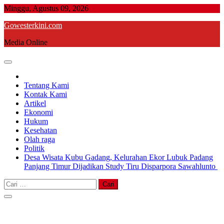
Skip
Minggu, Agustus 09, 2026
to
Gowesterkini.com
content
Media Online
Tentang Kami
Kontak Kami
Artikel
Ekonomi
Hukum
Kesehatan
Olah raga
Politik
Desa Wisata Kubu Gadang, Kelurahan Ekor Lubuk Padang
Panjang Timur Dijadikan Study Tiru Disparpora Sawahlunto
Cari
untuk: