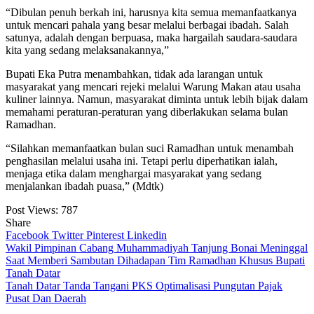
“Dibulan penuh berkah ini, harusnya kita semua memanfaatkanya
untuk mencari pahala yang besar melalui berbagai ibadah. Salah
satunya, adalah dengan berpuasa, maka hargailah saudara-saudara
kita yang sedang melaksanakannya,”
Bupati Eka Putra menambahkan, tidak ada larangan untuk
masyarakat yang mencari rejeki melalui Warung Makan atau usaha
kuliner lainnya. Namun, masyarakat diminta untuk lebih bijak dalam
memahami peraturan-peraturan yang diberlakukan selama bulan
Ramadhan.
“Silahkan memanfaatkan bulan suci Ramadhan untuk menambah
penghasilan melalui usaha ini. Tetapi perlu diperhatikan ialah,
menjaga etika dalam menghargai masyarakat yang sedang
menjalankan ibadah puasa,” (Mdtk)
Post Views:
787
Share
Facebook
Twitter
Pinterest
Linkedin
Navigasi
Wakil Pimpinan Cabang Muhammadiyah Tanjung Bonai Meninggal
Saat Memberi Sambutan Dihadapan Tim Ramadhan Khusus Bupati
pos
Tanah Datar
Tanah Datar Tanda Tangani PKS Optimalisasi Pungutan Pajak
Pusat Dan Daerah