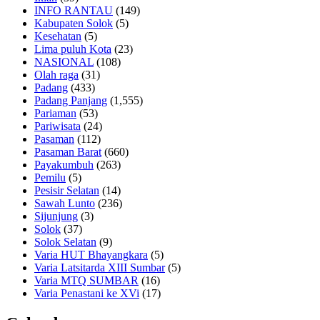
INFO RANTAU
(149)
Kabupaten Solok
(5)
Kesehatan
(5)
Lima puluh Kota
(23)
NASIONAL
(108)
Olah raga
(31)
Padang
(433)
Padang Panjang
(1,555)
Pariaman
(53)
Pariwisata
(24)
Pasaman
(112)
Pasaman Barat
(660)
Payakumbuh
(263)
Pemilu
(5)
Pesisir Selatan
(14)
Sawah Lunto
(236)
Sijunjung
(3)
Solok
(37)
Solok Selatan
(9)
Varia HUT Bhayangkara
(5)
Varia Latsitarda XIII Sumbar
(5)
Varia MTQ SUMBAR
(16)
Varia Penastani ke XVi
(17)