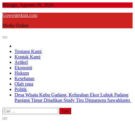
Skip
Minggu, Agustus 09, 2026
to
Gowesterkini.com
content
Media Online
Tentang Kami
Kontak Kami
Artikel
Ekonomi
Hukum
Kesehatan
Olah raga
Politik
Desa Wisata Kubu Gadang, Kelurahan Ekor Lubuk Padang
Panjang Timur Dijadikan Study Tiru Disparpora Sawahlunto
Cari
untuk: