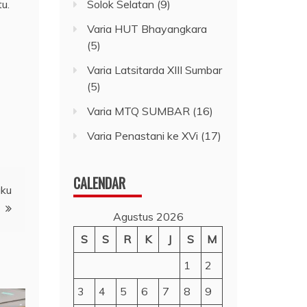
u.
Solok Selatan
(9)
Varia HUT Bhayangkara
(5)
Varia Latsitarda XIII Sumbar
(5)
Varia MTQ SUMBAR
(16)
Varia Penastani ke XVi
(17)
CALENDAR
uku
Agustus 2026
S
S
R
K
J
S
M
1
2
3
4
5
6
7
8
9