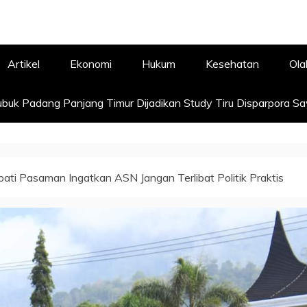
Artikel
Ekonomi
Hukum
Kesehatan
Ola
buk Padang Panjang Timur Dijadikan Study Tiru Disparpora S
pati Pasaman Ingatkan ASN Jangan Terlibat Politik Praktis