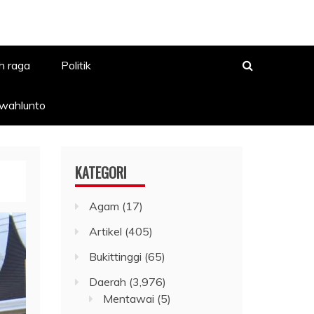
h raga
Politik
awahlunto
KATEGORI
Agam
(17)
Artikel
(405)
Bukittinggi
(65)
Daerah
(3,976)
Mentawai
(5)