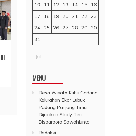
10
11
12
13
14
15
16
17
18
19
20
21
22
23
24
25
26
27
28
29
30
31
III
« Jul
MENU
Desa Wisata Kubu Gadang,
Kelurahan Ekor Lubuk
Padang Panjang Timur
Dijadikan Study Tiru
Disparpora Sawahlunto
Redaksi