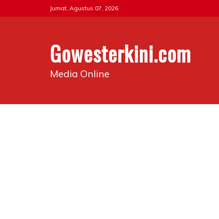
Skip
Jumat, Agustus 07, 2026
to
content
Gowesterkini.com
Media Online