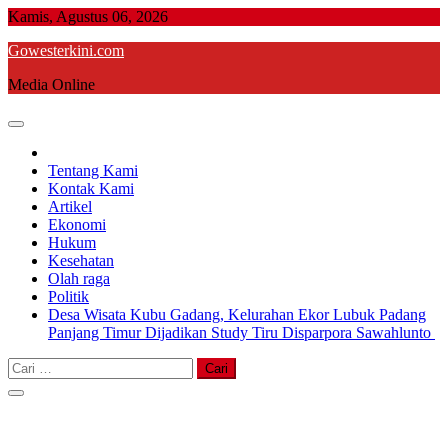
Skip
Kamis, Agustus 06, 2026
to
Gowesterkini.com
content
Media Online
Tentang Kami
Kontak Kami
Artikel
Ekonomi
Hukum
Kesehatan
Olah raga
Politik
Desa Wisata Kubu Gadang, Kelurahan Ekor Lubuk Padang
Panjang Timur Dijadikan Study Tiru Disparpora Sawahlunto
Cari
untuk: