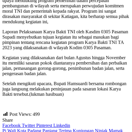
upaya mendukung program pemerintah dalam percepatan
pembangunan di wilayah serta merupakan perwujudan komitmen
moral TNI dan pemerintah kepada rakyat. Program ini sangat
dirasakan masyarakat di sekitar Katiagan, kita berharap semua pihak
mendukung kegiatan ini,
Laporan Pelaksanaan Karya Bakti TNI oleh Kasdim 0305 Pasaman
Supadi menyebutkan tujuan kegiatan itu sebagai masukan bagi
pimpinan tentang rencana kegiatan program Karya Bakti TNI TA
2023 yang dilaksanakan di wilayah Kodim 0305 Pasaman.
Kegiatan yang dilaksanakan dari bulan Agustus hingga November
itu memiliki sasaran pokok diantaranya pembersihan dan perbaikan
jalan, pemasangan gorong-gorong, penimbunan badan jalan, serta
pengerasan badan jalan.
Setelah mengikuti upacara, Bupati Hamsuardi bersama rombongan
juga langsung melakukan peninjauan pada sasaran lokasi Karya
Bakti tersebut.(lukman hasibuan)
Post Views:
499
Share
Facebook
Twitter
Pinterest
Linkedin
Navigasi
Pj Wali Kota Padang Panjang Terima Kunjungan Niniak Mamak