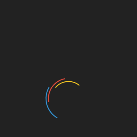
Ia menambahkan, hari ini BNPB bersama tim Zipur
juga telah melakukan survei lapangan dan dalam
waktu dekat akan dibangun jembatan darurat untuk
mendukung akses kendaraan, distribusi bahan pokok,
dan aktivitas masyarakat.
Bupati Eka Putra mengimbau masyarakat agar tetap
waspada mengingat prakiraan cuaca dari BMKG
menunjukkan curah hujan masih tinggi dalam
beberapa hari ke depan. (Mdtk)
Post Views:
248
SHARE
Facebook
Twitter
Pinterest
Linkedin