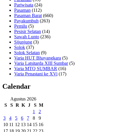
Pariwisata
(24)
Pasaman
(112)
Pasaman Barat
(660)
Payakumbuh
(263)
Pemilu
(5)
Pesisir Selatan
(14)
Sawah Lunto
(236)
Sijunjung
(3)
Solok
(37)
Solok Selatan
(9)
Varia HUT Bhayangkara
(5)
Varia Latsitarda XIII Sumbar
(5)
Varia MTQ SUMBAR
(16)
Varia Penastani ke XVi
(17)
Calendar
Agustus 2026
S
S
R
K
J
S
M
1
2
3
4
5
6
7
8
9
10
11
12
13
14
15
16
17
18
19
20
21
22
23