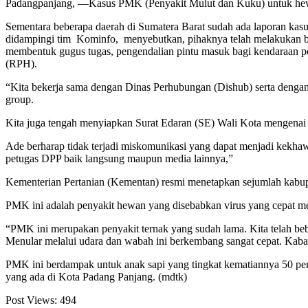
Padangpanjang, —Kasus PMK (Penyakit Mulut dan Kuku) untuk hew
Sementara beberapa daerah di Sumatera Barat sudah ada laporan kasu
didampingi tim Kominfo, menyebutkan, pihaknya telah melakukan be
membentuk gugus tugas, pengendalian pintu masuk bagi kendaraan 
(RPH).
“Kita bekerja sama dengan Dinas Perhubungan (Dishub) serta dengan 
group.
Kita juga tengah menyiapkan Surat Edaran (SE) Wali Kota mengenai P
Ade berharap tidak terjadi miskomunikasi yang dapat menjadi kekhawa
petugas DPP baik langsung maupun media lainnya,”
Kementerian Pertanian (Kementan) resmi menetapkan sejumlah kabu
PMK ini adalah penyakit hewan yang disebabkan virus yang cepat me
“PMK ini merupakan penyakit ternak yang sudah lama. Kita telah beb
Menular melalui udara dan wabah ini berkembang sangat cepat. Kabar
PMK ini berdampak untuk anak sapi yang tingkat kematiannya 50 per
yang ada di Kota Padang Panjang. (mdtk)
Post Views:
494