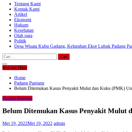
Tentang Kami
Kontak Kami
Artikel
Ekonomi
Hukum
Kesehatan
Olah raga
Politik
Desa Wisata Kubu Gadang, Kelurahan Ekor Lubuk Padang Pan
Cari
untuk:
You are Here
Home
Padang Panjang
Belum Ditemukan Kasus Penyakit Mulut dan Kuku (PMK) Unt
Padang Panjang
Belum Ditemukan Kasus Penyakit Mulut 
Mei 19, 2022
Mei 19, 2022
admin