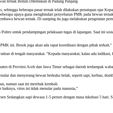
an ternak Belum Ditemukan di Padang Panjang
s, sehingga beberapa pasar ternak telah dilakukan penutupan ujar Kep
berapa upaya guna menghindari penyebaran PMK pada hewan ternak ini
pembawa hewan ternak. Di samping itu juga melakukan pengetatan p
Polres untuk pendampingan pelaksaan tugas di lapangan. Saat ini sosi
MK ini. Besok juga akan ada rapat koordinasi dengan pihak terkait,”
tiran di tengah masyarakat. “Kepada masyarakat, kalau ada indikasi, 
paten di Provinsi Aceh dan Jawa Timur sebagai daerah terdampak wa
nular dan menyerang hewan berkuku belah, seperti sapi, kerbau, domb
as, namun saat ini merebak kembali.
 baiknya, virus ini tidak menular pada manusia,”
sen Sedangkan sapi dewasa 1-5 persen dengan masa inkubasi 5 hari. S