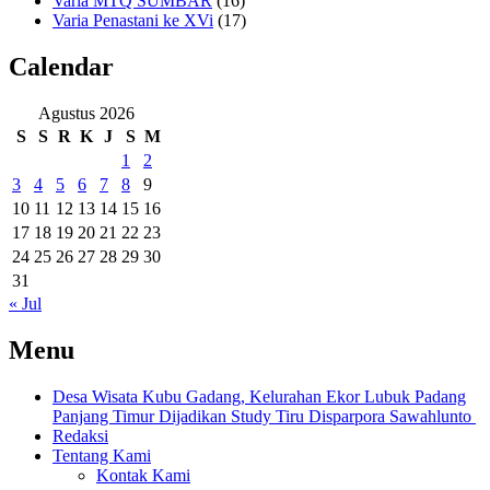
Varia MTQ SUMBAR
(16)
Varia Penastani ke XVi
(17)
Calendar
Agustus 2026
S
S
R
K
J
S
M
1
2
3
4
5
6
7
8
9
10
11
12
13
14
15
16
17
18
19
20
21
22
23
24
25
26
27
28
29
30
31
« Jul
Menu
Desa Wisata Kubu Gadang, Kelurahan Ekor Lubuk Padang
Panjang Timur Dijadikan Study Tiru Disparpora Sawahlunto
Redaksi
Tentang Kami
Kontak Kami