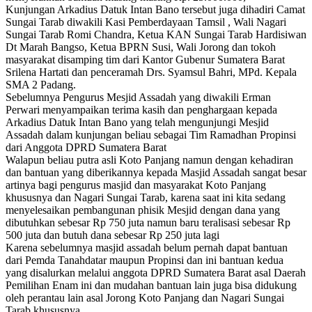
Kunjungan Arkadius Datuk Intan Bano tersebut juga dihadiri Camat
Sungai Tarab diwakili Kasi Pemberdayaan Tamsil , Wali Nagari
Sungai Tarab Romi Chandra, Ketua KAN Sungai Tarab Hardisiwan
Dt Marah Bangso, Ketua BPRN Susi, Wali Jorong dan tokoh
masyarakat disamping tim dari Kantor Gubenur Sumatera Barat
Srilena Hartati dan penceramah Drs. Syamsul Bahri, MPd. Kepala
SMA 2 Padang.
Sebelumnya Pengurus Mesjid Assadah yang diwakili Erman
Perwari menyampaikan terima kasih dan penghargaan kepada
Arkadius Datuk Intan Bano yang telah mengunjungi Mesjid
Assadah dalam kunjungan beliau sebagai Tim Ramadhan Propinsi
dari Anggota DPRD Sumatera Barat
Walapun beliau putra asli Koto Panjang namun dengan kehadiran
dan bantuan yang diberikannya kepada Masjid Assadah sangat besar
artinya bagi pengurus masjid dan masyarakat Koto Panjang
khususnya dan Nagari Sungai Tarab, karena saat ini kita sedang
menyelesaikan pembangunan phisik Mesjid dengan dana yang
dibutuhkan sebesar Rp 750 juta namun baru teralisasi sebesar Rp
500 juta dan butuh dana sebesar Rp 250 juta lagi
Karena sebelumnya masjid assadah belum pernah dapat bantuan
dari Pemda Tanahdatar maupun Propinsi dan ini bantuan kedua
yang disalurkan melalui anggota DPRD Sumatera Barat asal Daerah
Pemilihan Enam ini dan mudahan bantuan lain juga bisa didukung
oleh perantau lain asal Jorong Koto Panjang dan Nagari Sungai
Tarab khususnya.