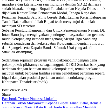
muridnya dan kita satukan saja muridnya dengan SD 22 dan saya
sudah bicarakan dengan Bupati Tanahdatar dan Kepala Dinas untuk
dijadikan Kantor Dinas Penanaman Modal, Tenaga Kerja dan
Perizinan Terpadu Satu Pintu beserts Balai Latihan Kerja Kabupaten
Tanah Datar, alhamdulillah Bupati telah menyetujui dan telah
meninjau SD tersebut.
Sebagai Pengulu Kampuang dan Untuk Pengembangan Nagari, Dt.
Intan Bano juga mengingatkan pentingnya masyarakat dan generasi
muda Kotopanjang kembali mengenang Mesjid Tigo Sandiang
sebagai peradapan dan kekerabatan Kotopanjang dengan Simpurut
dan Sijangek serta Kapalo Banda Saburak Urai yang ada di
Sitakuak disamping,
Sedangkan sejumlah program yang diakomodinir dengan dana
pokok pokok pikirannya sebagai anggota DPRD Sumbar baik yang
berkaitan dengan bantuan untuk kelompok tani, ternak perikanan
maupun untuk berbagai fasilitas sarana pendukung pertanian seperti
irigasi dan jalan produksi pertanian untuk mendukung progul
Kabupaten Tanahdatar (mdtk)
Post Views:
428
Share
Facebook
Twitter
Pinterest
Linkedin
Navigasi
Harapan Tokoh Masyarakat Kepada Bupati Tanah Datar, Remaja
Jorong Kawai Nagari Batu Bulek Ingin Ketrampilan Menjahit