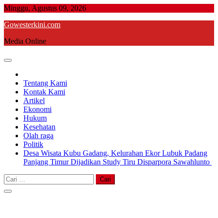
Skip
Minggu, Agustus 09, 2026
to
Gowesterkini.com
content
Media Online
Tentang Kami
Kontak Kami
Artikel
Ekonomi
Hukum
Kesehatan
Olah raga
Politik
Desa Wisata Kubu Gadang, Kelurahan Ekor Lubuk Padang
Panjang Timur Dijadikan Study Tiru Disparpora Sawahlunto
Cari
untuk: