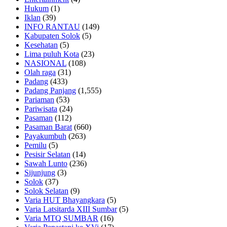
Hukum
(1)
Iklan
(39)
INFO RANTAU
(149)
Kabupaten Solok
(5)
Kesehatan
(5)
Lima puluh Kota
(23)
NASIONAL
(108)
Olah raga
(31)
Padang
(433)
Padang Panjang
(1,555)
Pariaman
(53)
Pariwisata
(24)
Pasaman
(112)
Pasaman Barat
(660)
Payakumbuh
(263)
Pemilu
(5)
Pesisir Selatan
(14)
Sawah Lunto
(236)
Sijunjung
(3)
Solok
(37)
Solok Selatan
(9)
Varia HUT Bhayangkara
(5)
Varia Latsitarda XIII Sumbar
(5)
Varia MTQ SUMBAR
(16)