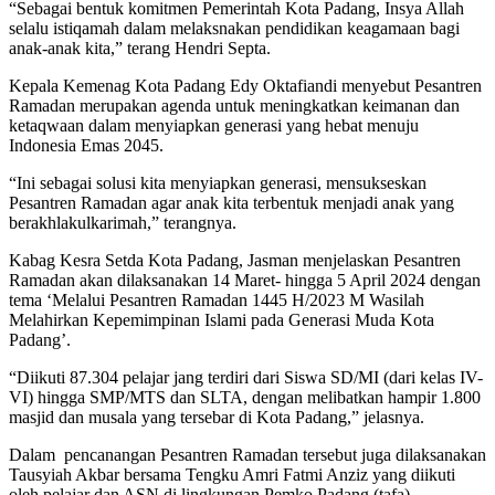
“Sebagai bentuk komitmen Pemerintah Kota Padang, Insya Allah
selalu istiqamah dalam melaksnakan pendidikan keagamaan bagi
anak-anak kita,” terang Hendri Septa.
Kepala Kemenag Kota Padang Edy Oktafiandi menyebut Pesantren
Ramadan merupakan agenda untuk meningkatkan keimanan dan
ketaqwaan dalam menyiapkan generasi yang hebat menuju
Indonesia Emas 2045.
“Ini sebagai solusi kita menyiapkan generasi, mensukseskan
Pesantren Ramadan agar anak kita terbentuk menjadi anak yang
berakhlakulkarimah,” terangnya.
Kabag Kesra Setda Kota Padang, Jasman menjelaskan Pesantren
Ramadan akan dilaksanakan 14 Maret- hingga 5 April 2024 dengan
tema ‘Melalui Pesantren Ramadan 1445 H/2023 M Wasilah
Melahirkan Kepemimpinan Islami pada Generasi Muda Kota
Padang’.
“Diikuti 87.304 pelajar jang terdiri dari Siswa SD/MI (dari kelas IV-
VI) hingga SMP/MTS dan SLTA, dengan melibatkan hampir 1.800
masjid dan musala yang tersebar di Kota Padang,” jelasnya.
Dalam pencanangan Pesantren Ramadan tersebut juga dilaksanakan
Tausyiah Akbar bersama Tengku Amri Fatmi Anziz yang diikuti
oleh pelajar dan ASN di lingkungan Pemko Padang (tafa)