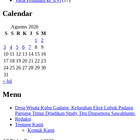
Varia Penastani ke XVi
(17)
Calendar
Agustus 2026
S
S
R
K
J
S
M
1
2
3
4
5
6
7
8
9
10
11
12
13
14
15
16
17
18
19
20
21
22
23
24
25
26
27
28
29
30
31
« Jul
Menu
Desa Wisata Kubu Gadang, Kelurahan Ekor Lubuk Padang
Panjang Timur Dijadikan Study Tiru Disparpora Sawahlunto
Redaksi
Tentang Kami
Kontak Kami