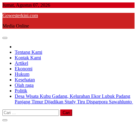
Skip
Jumat, Agustus 07, 2026
to
Gowesterkini.com
content
Media Online
Tentang Kami
Kontak Kami
Artikel
Ekonomi
Hukum
Kesehatan
Olah raga
Politik
Desa Wisata Kubu Gadang, Kelurahan Ekor Lubuk Padang
Panjang Timur Dijadikan Study Tiru Disparpora Sawahlunto
Cari
untuk: