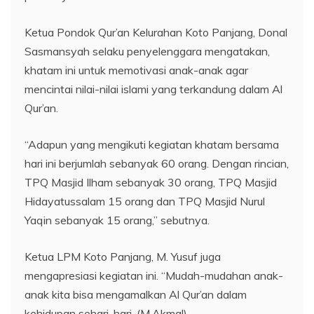
Ketua Pondok Qur’an Kelurahan Koto Panjang, Donal
Sasmansyah selaku penyelenggara mengatakan,
khatam ini untuk memotivasi anak-anak agar
mencintai nilai-nilai islami yang terkandung dalam Al
Qur’an.
“Adapun yang mengikuti kegiatan khatam bersama
hari ini berjumlah sebanyak 60 orang. Dengan rincian,
TPQ Masjid Ilham sebanyak 30 orang, TPQ Masjid
Hidayatussalam 15 orang dan TPQ Masjid Nurul
Yaqin sebanyak 15 orang,” sebutnya.
Ketua LPM Koto Panjang, M. Yusuf juga
mengapresiasi kegiatan ini. “Mudah-mudahan anak-
anak kita bisa mengamalkan Al Qur’an dalam
kehidupan sehari-hari. (M.Akmal)